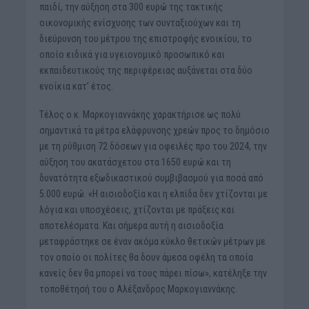
παιδί, την αύξηση στα 300 ευρώ της τακτικής
οικονομικής ενίσχυσης των συνταξιούχων και τη
διεύρυνση του μέτρου της επιστροφής ενοικίου, το
οποίο ειδικά για υγειονομικό προσωπικό και
εκπαιδευτικούς της περιφέρειας αυξάνεται στα δύο
ενοίκια κατ’ έτος.
Τέλος ο κ. Μαρκογιαννάκης χαρακτήρισε ως πολύ
σημαντικά τα μέτρα ελάφρυνσης χρεών προς το δημόσιο
με τη ρύθμιση 72 δόσεων για οφειλές προ του 2024, την
αύξηση του ακατάσχετου στα 1650 ευρώ και τη
δυνατότητα εξωδικαστικού συμβιβασμού για ποσά από
5.000 ευρώ. «Η αισιοδοξία και η ελπίδα δεν χτίζονται με
λόγια και υποσχέσεις, χτίζονται με πράξεις και
αποτελέσματα. Και σήμερα αυτή η αισιοδοξία
μεταφράστηκε σε έναν ακόμα κύκλο θετικών μέτρων με
τον οποίο οι πολίτες θα δουν άμεσα οφέλη τα οποία
κανείς δεν θα μπορεί να τους πάρει πίσω», κατέληξε την
τοποθέτησή του ο Αλέξανδρος Μαρκογιαννάκης.