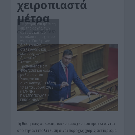
χειροπιαστά
μέτρα
Συζήτηση και ψήφιση
επί της αρχής, των
25 Ιουνίου 2026 08:59
άρθρων και του
συνόλου του σχεδίου
νόμου "Επιτάχυνση
διαδικασιών
στελέχωσης και
λειτουργίας
Δικαστικής
Αστυνομίας -
Τροποποιήσεις ν.
4963/2022 και άλλες
ρυθμίσεις του
Υπουργείου
Δικαιοσύνης" Τετάρτη
13 Σεπτεμβρίου 2023
(ΓΙΑΝΝΗΣ
ΠΑΝΑΓΟΠΟΥΛΟΣ /
EUROKINISSI)
Τη θέση πως οι ευκαιριακές παροχές που προτείνονται
από την αντιπολίτευση είναι παροχές χωρίς αντίκρισμα