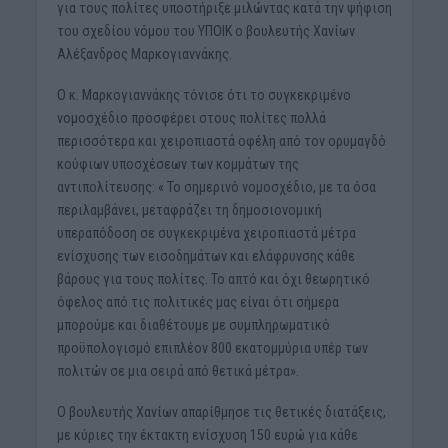
για τους πολίτες υποστήριξε μιλώντας κατά την ψήφιση
του σχεδίου νόμου του ΥΠΟΙΚ ο βουλευτής Χανίων
Αλέξανδρος Μαρκογιαννάκης.
Ο κ. Μαρκογιαννάκης τόνισε ότι το συγκεκριμένο
νομοσχέδιο προσφέρει στους πολίτες πολλά
περισσότερα και χειροπιαστά οφέλη από τον ορυμαγδό
κούφιων υποσχέσεων των κομμάτων της
αντιπολίτευσης: « Το σημερινό νομοσχέδιο, με τα όσα
περιλαμβάνει, μεταφράζει τη δημοσιονομική
υπεραπόδοση σε συγκεκριμένα χειροπιαστά μέτρα
ενίσχυσης των εισοδημάτων και ελάφρυνσης κάθε
βάρους για τους πολίτες. Το απτό και όχι θεωρητικό
όφελος από τις πολιτικές μας είναι ότι σήμερα
μπορούμε και διαθέτουμε με συμπληρωματικό
προϋπολογισμό επιπλέον 800 εκατομμύρια υπέρ των
πολιτών σε μια σειρά από θετικά μέτρα».
Ο βουλευτής Χανίων απαρίθμησε τις θετικές διατάξεις,
με κύριες την έκτακτη ενίσχυση 150 ευρώ για κάθε