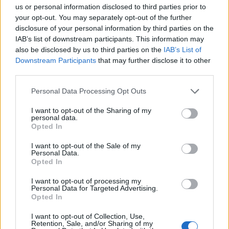
us or personal information disclosed to third parties prior to
your opt-out. You may separately opt-out of the further
ΚΡΗΤΗ
•
ΜΑΤΙΕΣ ΣΤΟ ΠΑΡΕΛΘΟΝ
disclosure of your personal information by third parties on the
43 χρόνια από τη μέρα που ο
Παπαδόσηφος εκτέλεσε μέσα στο
IAB’s list of downstream participants. This information may
δικαστήριο τον φονιά του γιου του
also be disclosed by us to third parties on the
IAB’s List of
(ΒΙΝΤΕΟ)
Downstream Participants
that may further disclose it to other
7 Αυγούστου 2026 12:44
third parties.
Personal Data Processing Opt Outs
Δημοφιλή αυτή την εβδομάδα
I want to opt-out of the Sharing of my
personal data.
Opted In
I want to opt-out of the Sale of my
Personal Data.
Opted In
I want to opt-out of processing my
Personal Data for Targeted Advertising.
Opted In
I want to opt-out of Collection, Use,
Retention, Sale, and/or Sharing of my