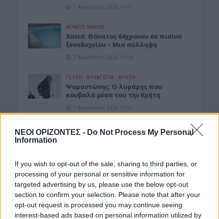
7 Αυγούστου 2026 14:57
ΝΟΜΌΣ ΧΑΝΊΩΝ
Χανιά: Θάνατος 64χρονου σε πισίνα
ξενοδοχείου – Μια σύλληψη
7 Αυγούστου 2026 14:54
ΓΕΎΣΗ - ΨΥΧΑΓΩΓΊΑ
•
ΚΡΗΤΗ
Ψαραντώνης: Ο λυράρης που
κουβαλά μέσα του την Κρήτη
7 Αυγούστου 2026 13:51
ΑΓΡΟΤΙΚΑ
•
ΝΕΟΙ ΟΡΙΖΟΝΤΕΣ
ΝΕΟΙ ΟΡΙΖΟΝΤΕΣ -
Do Not Process My Personal
Ανάσα για χιλιάδες αγρότες – Πώς τα
Information
ελαιοτριβεία τούς “σώζουν” από το
ψηφιακό χάος
If you wish to opt-out of the sale, sharing to third parties, or
7 Αυγούστου 2026 13:30
processing of your personal or sensitive information for
targeted advertising by us, please use the below opt-out
ΓΕΎΣΗ - ΨΥΧΑΓΩΓΊΑ
section to confirm your selection. Please note that after your
Συνταγή: Ξεροτήγανα, το αγαπημένο
γλυκό της Κρήτης
opt-out request is processed you may continue seeing
interest-based ads based on personal information utilized by
7 Αυγούστου 2026 13:11