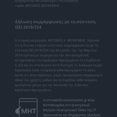
Διαχειριστής και Δικαιούχος του ονόματος
τομέα: ΑΝΤΩΝΙΟΣ ΜΟΥΝΤΑΚΗΣ
Δήλωση συμμόρφωσης με τη σύσταση
(ΕΕ) 2018/334
Η ατομική επιχείρηση ΑΝΤΩΝΙΟΣ Κ. ΜΟΥΝΤΑΚΗΣ δηλώνει
ότι η ίδια και ο παρών ιστότοπος συμμορφώνονται με τη
Σύσταση (ΕΕ) 2018/334 της Επιτροπής της 1ης Μαρτίου
2018 σχετικά με τα μέτρα για την αποτελεσματική
αντιμετώπιση του παράνομου περιεχομένου στο διαδίκτυο
(L 63) και ότι στο πλαίσιο αυτό διατηρεί το δικαίωμα να μην
δημοσιεύει ή/και να αφαιρεί κάθε περιεχόμενο το οποίο
κρίνει ότι είναι παράνομο, χωρίς προηγούμενη ενημέρωση ή
άδεια του χρήστη, καθώς και να λαμβάνει κάθε αναγκαίο
προληπτικό μέτρο για την αποτροπή της διάδοσης
παράνομου περιεχομένου.
Η ιστοσελίδα
neoiorizontes.gr
είναι
πιστοποιημένη στο ηλεκτρονικό
Μητρώο Ηλεκτρονικού Τύπου της ΓΓ
Επικοινωνίας και Ενημέρωσης (Αριθμός