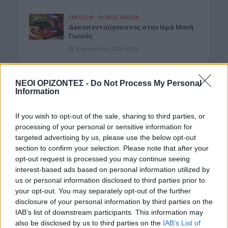
ΕΚΚΛΗΣΙΑ
•
ΝΟΜΌΣ ΧΑΝΊΩΝ
Δεκαπενταύγουστος στην Ιερά Μονή
Γωνιάς
8 Αυγούστου 2026 08:20
ΓΕΎΣΗ - ΨΥΧΑΓΩΓΊΑ
Τα νηστίσιμα του
ΝΕΟΙ ΟΡΙΖΟΝΤΕΣ -
Do Not Process My Personal
Δεκαπενταύγουστου: Συνταγές με
Information
γεύση καλοκαιριού
8 Αυγούστου 2026 08:17
If you wish to opt-out of the sale, sharing to third parties, or
processing of your personal or sensitive information for
ΜΑΤΙΕΣ ΣΤΟ ΠΑΡΕΛΘΟΝ
targeted advertising by us, please use the below opt-out
Μπλεκ: O ήρωας που έδερνε τους
section to confirm your selection. Please note that after your
Άγγλους και φορούσε γούνινο καπέλο
και γιλέκο χειμώνα καλοκαίρι!
opt-out request is processed you may continue seeing
interest-based ads based on personal information utilized by
8 Αυγούστου 2026 08:14
us or personal information disclosed to third parties prior to
your opt-out. You may separately opt-out of the further
ΚΡΗΤΗ
disclosure of your personal information by third parties on the
Κρήτη: O καιρός του Σαββάτου 8
Αυγούστου
IAB’s list of downstream participants. This information may
also be disclosed by us to third parties on the
IAB’s List of
8 Αυγούστου 2026 08:12