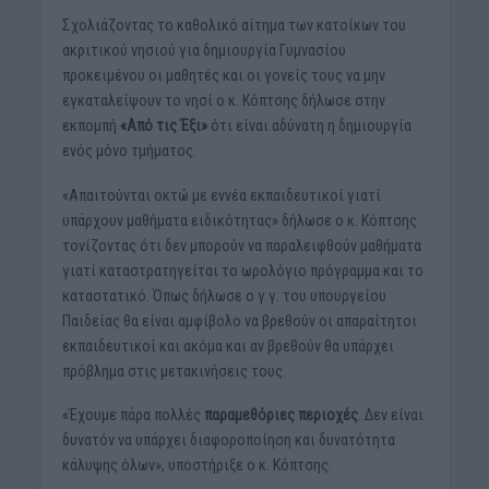
Σχολιάζοντας το καθολικό αίτημα των κατοίκων του
ακριτικού νησιού για δημιουργία Γυμνασίου
προκειμένου οι μαθητές και οι γονείς τους να μην
εγκαταλείψουν το νησί ο κ. Κόπτσης δήλωσε στην
εκπομπή
«Από τις Έξι»
ότι είναι αδύνατη η δημιουργία
ενός μόνο τμήματος.
«Απαιτούνται οκτώ με εννέα εκπαιδευτικοί γιατί
υπάρχουν μαθήματα ειδικότητας» δήλωσε ο κ. Κόπτσης
τονίζοντας ότι δεν μπορούν να παραλειφθούν μαθήματα
γιατί καταστρατηγείται το ωρολόγιο πρόγραμμα και το
καταστατικό. Όπως δήλωσε ο γ.γ. του υπουργείου
Παιδείας θα είναι αμφίβολο να βρεθούν οι απαραίτητοι
εκπαιδευτικοί και ακόμα και αν βρεθούν θα υπάρχει
πρόβλημα στις μετακινήσεις τους.
«Έχουμε πάρα πολλές
παραμεθόριες περιοχές
. Δεν είναι
δυνατόν να υπάρχει διαφοροποίηση και δυνατότητα
κάλυψης όλων», υποστήριξε ο κ. Κόπτσης.