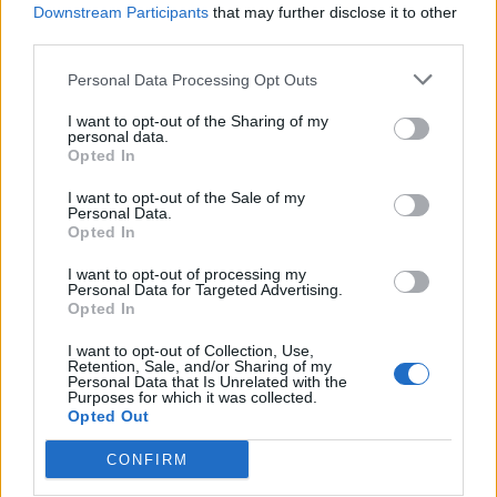
Downstream Participants
that may further disclose it to other
third parties.
ΕΝΔΙΑΦΕΡΟΝΤΑ
Κατσαρίδα στο σπίτι – Πότε πρέπει
να ανησυχήσουμε
Personal Data Processing Opt Outs
8 Αυγούστου 2026 08:08
I want to opt-out of the Sharing of my
personal data.
ΚΡΗΤΗ
Opted In
Κρήτη: Οι νέοι Αστυνομικοί
Υποδιευθυντές και Αστυνόμοι Α’
I want to opt-out of the Sale of my
Personal Data.
8 Αυγούστου 2026 08:06
Opted In
ΕΝΔΙΑΦΕΡΟΝΤΑ
I want to opt-out of processing my
Tα ζώδια του Σαββάτου 8 Αυγούστου
Personal Data for Targeted Advertising.
Opted In
8 Αυγούστου 2026 08:03
I want to opt-out of Collection, Use,
ΓΕΎΣΗ - ΨΥΧΑΓΩΓΊΑ
•
ΔΉΜΟΣ ΠΛΑΤΑΝΙΆ
Retention, Sale, and/or Sharing of my
Δήμος Πλατανιά: Συνεχίζονται οι
Personal Data that Is Unrelated with the
Purposes for which it was collected.
εκδηλώσεις “Πολιτιστικό Καλοκαίρι
Opted Out
2026, 16ο Φεστιβάλ ΓΗ-ΠΟΛΙΤΙΣΜΟΣ-
ΤΟΥΡΙΣΜΟΣ”
CONFIRM
7 Αυγούστου 2026 21:54