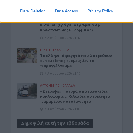
ΑΡΘΡΑ - ΑΠΟΨΕΙΣ
•
ΔΉΜΟΣ ΚΙΣΆΜΟΥ
•
ΠΟΛΙΤΙΣΜΟΣ
Data Deletion
Data Access
Privacy Policy
Περί Πολιτισμού και άλλων τινών! Mε
αφορμή μια επιστολή της Νεολαίας
Κισάμου (Γράφει ο Γράφει ο Δρ
Κωνσταντίνος Β. Ζορμπάς)
7 Αυγούστου 2026 21:42
ΓΕΎΣΗ - ΨΥΧΑΓΩΓΊΑ
Το ελληνικό φαγητό που λατρεύουν
οι τουρίστες κι εμείς δεν το
παραγγέλνουμε
7 Αυγούστου 2026 21:13
ΑΥΤΟΚΙΝΗΤΟ
•
ΕΛΛΑΔΑ
«Στέρεψε» η αγορά από πινακίδες
κυκλοφορίας: Χιλιάδες αυτοκίνητα
παραμένουν αταξινόμητα
7 Αυγούστου 2026 21:07
Δημοφιλή αυτή την εβδομάδα