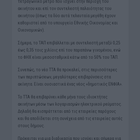
τετραγωνικό μέτρο που ισχύει στην περιοχή του
ακινήτου και επί τον συντελεστή παλαιότητας του
ακινήτου (όπως τα δύο αυτά τελευταία μεγέθη έχουν
καθοριστεί από το υπουργείο Εθνικής Οικονομίας και
Οικονομικών).
Σήμερα, το ΤΑΠ επιβάλλεται με συντελεστή μεταξύ 0,25
έως 0,35 τοις χιλίοις επί του παραπάνω γινομένου, ενώ
το ΦΗΧ είναι μεσοσταθμικά κάτω από το 50% του ΤΑΠ.
Συνεπώς, το νέο ΤΤΑ θα προκαλεί, στις περισσότερες
των περιπτώσεων, μεγαλύτερες επιβαρύνσεις στα
ακίνητα. Είναι ουσιαστικά ένας νέος «δημοτικός ΕΝΦΙΑ».
Το ΤΤΑ θα επιβαρύνει κάθε μήνα τους ιδιοκτήτες
ακινήτων μέσω των λογαριασμών ηλεκτρικού ρεύματος.
Δηλαδή θα εισπράττεται από τις εταιρείες παρόχους
και θα αποδίδεται στη συνέχεια από τις εταιρείες αυτές
στους δήμους.
Πρόκειται για μια διαδικασία που ισχύει και σήμερα για