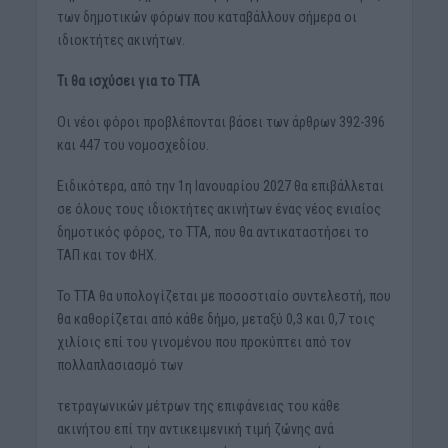
των δημοτικών φόρων που καταβάλλουν σήμερα οι
ιδιοκτήτες ακινήτων.
Τι θα ισχύσει για το ΤΤΑ
Οι νέοι φόροι προβλέπονται βάσει των άρθρων 392-396
και 447 του νομοσχεδίου.
Ειδικότερα, από την 1η Ιανουαρίου 2027 θα επιβάλλεται
σε όλους τους ιδιοκτήτες ακινήτων ένας νέος ενιαίος
δημοτικός φόρος, το ΤΤΑ, που θα αντικαταστήσει το
ΤΑΠ και τον ΦΗΧ.
Το ΤΤΑ θα υπολογίζεται με ποσοστιαίο συντελεστή, που
θα καθορίζεται από κάθε δήμο, μεταξύ 0,3 και 0,7 τοις
χιλίοις επί του γινομένου που προκύπτει από τον
πολλαπλασιασμό των
τετραγωνικών μέτρων της επιφάνειας του κάθε
ακινήτου επί την αντικειμενική τιμή ζώνης ανά