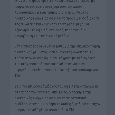
Όταν ο υπόχρεος αρνείται να καταβάλει το τέλος, μη
πληρώνοντας τρεις συνεχόμενους μηνιαίους
λογαριασμούς ή έναν τριμηνιαίο, ο προμηθευτής
ηλεκτρικής ενέργειας οφείλει να προβαίνει σε διακοπή
της σύνδεσης και να μην την επαναφέρει μέχρι να
εξοφληθεί το οφειλόμενο ποσό, προς τον ίδιο
προμηθευτή και τον δικαιούχο δήμο.
Εάν ο υπόχρεος δεν ενδιαφερθεί για την επαναχορήγηση
ηλεκτρικού ρεύματος, ο προμηθευτής γνωστοποιεί
τούτο στον οικείο δήμο, ταυτόχρονα με τη διαγραφή
του υπόχρεου από τους καταναλωτές ώστε να
μεριμνήσει εκείνος για την είσπραξη του οφειλόμενου
ΤΤΑ.
Στις περιπτώσεις διαδοχής του οφειλέτη καταναλωτή
στη χρήση του ακινήτου από τρίτο, ο προμηθευτής
ηλεκτρικής ενέργειας οφείλει να γνωστοποιεί
αμελλητί στον οικείο δήμο τη διαδοχή, μαζί με το τυχόν
απομένον ανεξόφλητο ποσό από το ΤΤΑ.