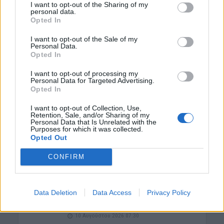
I want to opt-out of the Sharing of my
10 Αυγούστου 2026 07:55
personal data.
Opted In
ΕΝΔΙΑΦΕΡΟΝΤΑ
I want to opt-out of the Sale of my
Τα ζώδια της Δευτέρας 10 Αυγούστου
Personal Data.
10 Αυγούστου 2026 07:51
Opted In
I want to opt-out of processing my
ΓΕΎΣΗ - ΨΥΧΑΓΩΓΊΑ
•
ΝΟΜΌΣ ΧΑΝΊΩΝ
Personal Data for Targeted Advertising.
Χανιά: “Η μικρή Αμελί” στον Δημοτικό
Opted In
Κινηματογράφο “Κήπος”
10 Αυγούστου 2026 07:48
I want to opt-out of Collection, Use,
Retention, Sale, and/or Sharing of my
Personal Data that Is Unrelated with the
ΓΕΎΣΗ - ΨΥΧΑΓΩΓΊΑ
•
ΝΟΜΌΣ ΧΑΝΊΩΝ
Purposes for which it was collected.
Χανιά: “Μάγια η Μέλισσα” – Θεατρική
Opted Out
παράσταση στο Θέατρο Ανατολικής
Τάφρου
CONFIRM
10 Αυγούστου 2026 07:45
ΓΕΎΣΗ - ΨΥΧΑΓΩΓΊΑ
•
ΝΟΜΌΣ ΧΑΝΊΩΝ
Data Deletion
Data Access
Privacy Policy
Xανιά: Ο “Ψαροτρομάρας” στο
αμφιθέατρο Λενταριανών
10 Αυγούστου 2026 07:30