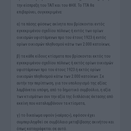
την είσπραξη του ΤΑΠ και του ΦΗΧ. Το ΤΤΑ θα
επιβαρύνει, συγκεκριμένα:
α) τα πάσης φύσεως ακίνητα που βρίσκονται εντός
εγκεκριμένου σχεδίου πόλεως ή εντός των ορίων
οικισμών υφιστάμενων προ του έτους 1923 ή εντός
ορίων οικισμών πληθυσμού κάτω των 2.000 κατοίκων,
β) τα κάθε είδους κτίσματα που βρίσκονται εκτός του
εγκεκριμένου σχεδίου πόλεως ή εκτός ορίων οικισμών
υφιστάμενων προ του έτους 1923 ή εκτός ορίων
οικισμών πληθυσμού κάτω των 2.000 κατοίκων. Σε
αυτήν την περίπτωση, για τον υπολογισμό της αξίας
λαμβάνεται υπόψη, από το δημοτικό συμβούλιο, η αξία
των κτισμάτων συν την αξία της διπλάσιας έκτασης από
εκείνη που καταλαμβάνουν τα κτίσματα,
γ) το δικαίωμα υψούν («αέρας»), εφόσον έχει
συμπεριληφθεί σε συμβόλαιο μεταβίβασης ακινήτου και
όπως καταγράφεται σε αυτό.