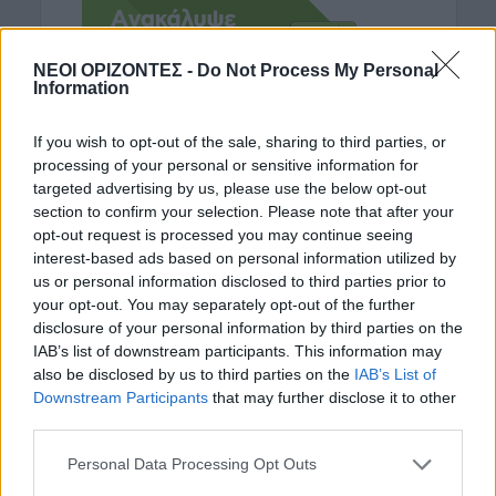
ΝΕΟΙ ΟΡΙΖΟΝΤΕΣ -
Do Not Process My Personal
Information
If you wish to opt-out of the sale, sharing to third parties, or
processing of your personal or sensitive information for
targeted advertising by us, please use the below opt-out
section to confirm your selection. Please note that after your
opt-out request is processed you may continue seeing
ΡΟΗ ΕΙΔΗΣΕΩΝ
interest-based ads based on personal information utilized by
us or personal information disclosed to third parties prior to
ΑΘΛΗΤΙΚΑ
•
ΔΉΜΟΣ ΚΙΣΆΜΟΥ
•
your opt-out. You may separately opt-out of the further
ΜΑΤΙΕΣ ΣΤΟ ΠΑΡΕΛΘΟΝ
disclosure of your personal information by third parties on the
Μια μελανή σελίδα στην ιστορία του
IAB’s list of downstream participants. This information may
Κισαμικού – Το “πουλί” της χούντας
also be disclosed by us to third parties on the
IAB’s List of
στις φανέλες της ομάδας
Downstream Participants
that may further disclose it to other
10 Αυγούστου 2026 09:03
third parties.
ΓΕΎΣΗ - ΨΥΧΑΓΩΓΊΑ
Personal Data Processing Opt Outs
Συνταγή: Κολοκυθομπούρεκο με
κρέμα