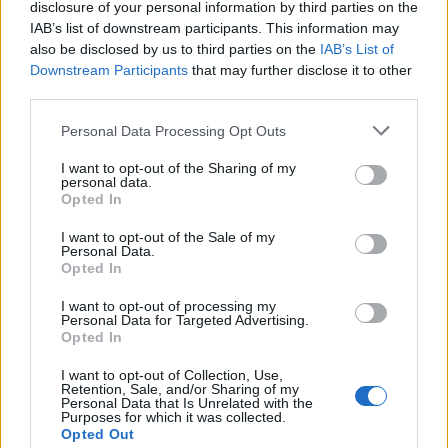
disclosure of your personal information by third parties on the
Ζωιδάκη στα Τοπόλια
IAB’s list of downstream participants. This information may
8 Αυγούστου 2026 08:25
also be disclosed by us to third parties on the
IAB’s List of
Downstream Participants
that may further disclose it to other
ΕΚΚΛΗΣΙΑ
•
ΝΟΜΌΣ ΧΑΝΊΩΝ
third parties.
Δεκαπενταύγουστος στην Ιερά Μονή
Γωνιάς
Personal Data Processing Opt Outs
8 Αυγούστου 2026 08:20
I want to opt-out of the Sharing of my
personal data.
ΓΕΎΣΗ - ΨΥΧΑΓΩΓΊΑ
Opted In
Τα νηστίσιμα του
Δεκαπενταύγουστου: Συνταγές με
γεύση καλοκαιριού
I want to opt-out of the Sale of my
Personal Data.
8 Αυγούστου 2026 08:17
Opted In
ΜΑΤΙΕΣ ΣΤΟ ΠΑΡΕΛΘΟΝ
I want to opt-out of processing my
Personal Data for Targeted Advertising.
Μπλεκ: O ήρωας που έδερνε τους
Opted In
Άγγλους και φορούσε γούνινο καπέλο
και γιλέκο χειμώνα καλοκαίρι!
I want to opt-out of Collection, Use,
8 Αυγούστου 2026 08:14
Retention, Sale, and/or Sharing of my
Personal Data that Is Unrelated with the
Purposes for which it was collected.
ΚΡΗΤΗ
Opted Out
Κρήτη: O καιρός του Σαββάτου 8