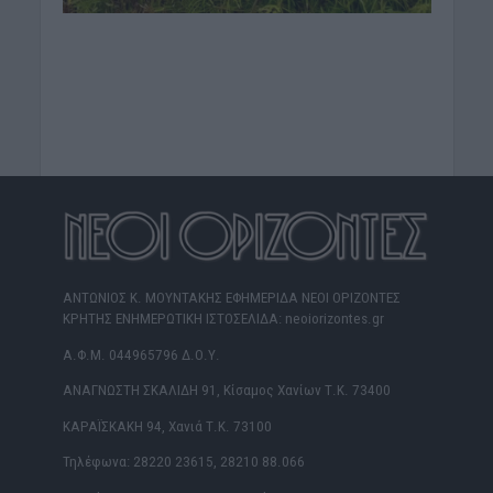
ΑΝΤΩΝΙΟΣ Κ. ΜΟΥΝΤΑΚΗΣ ΕΦΗΜΕΡΙΔΑ ΝΕΟΙ ΟΡΙΖΟΝΤΕΣ
ΚΡΗΤΗΣ ΕΝΗΜΕΡΩΤΙΚΗ ΙΣΤΟΣΕΛΙΔΑ: neoiorizontes.gr
Α.Φ.Μ. 044965796 Δ.Ο.Υ.
ΑΝΑΓΝΩΣΤΗ ΣΚΑΛΙΔΗ 91, Κίσαμος Χανίων Τ.Κ. 73400
ΚΑΡΑΪΣΚΑΚΗ 94, Χανιά Τ.Κ. 73100
Τηλέφωνα: 28220 23615, 28210 88.066