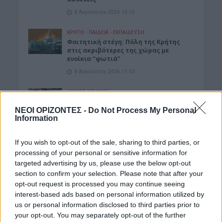
8 Αυγούστου 2026 13:10
ΚΡΗΤΗ
•
ΠΑΙΔΕΙΑ - ΕΚΠΑΙΔΕΥΣΗ
Φοιτητική στέγη: Πόλη της Κρήτης
στις ακριβότερες της χώρας με
ενοίκια “φωτιά”
8 Αυγούστου 2026 11:53
ΔΉΜΟΣ ΚΙΣΆΜΟΥ
Κίσαμος: Η ανακοίνωση της
Αστυνομίας για τις δύο συλλήψεις
ΝΕΟΙ ΟΡΙΖΟΝΤΕΣ -
Do Not Process My Personal
Information
στο Λαφονήσι
8 Αυγούστου 2026 11:42
If you wish to opt-out of the sale, sharing to third parties, or
ΔΙΆΦΟΡΑ
processing of your personal or sensitive information for
Κίσαμος: «Η πρώτη μας νύχτα» – Μια
targeted advertising by us, please use the below opt-out
ξεχωριστή μουσικοθεατρική
section to confirm your selection. Please note that after your
παράσταση
opt-out request is processed you may continue seeing
8 Αυγούστου 2026 08:30
interest-based ads based on personal information utilized by
us or personal information disclosed to third parties prior to
ΓΕΎΣΗ - ΨΥΧΑΓΩΓΊΑ
•
ΔΉΜΟΣ ΚΙΣΆΜΟΥ
your opt-out. You may separately opt-out of the further
Kίσαμος: Κρητική βραδιά με τον Νίκο