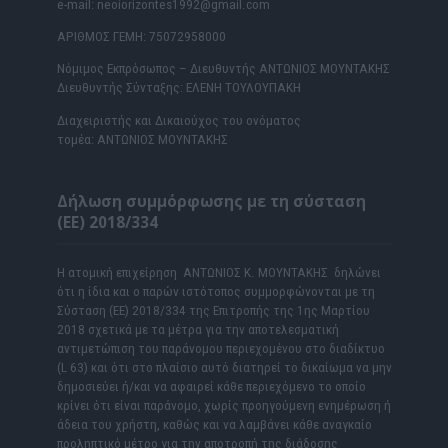
e-mail: neoiorizontes1992@gmail.com
ΑΡΙΘΜΟΣ ΓΕΜΗ: 75072958000
Νόμιμος Εκπρόσωπος – Διευθυντής ΑΝΤΩΝΙΟΣ ΜΟΥΝΤΑΚΗΣ
Διευθυντής Σύνταξης: ΕΛΕΝΗ ΤΟΥΛΟΥΠΑΚΗ
Διαχειριστής και Δικαιούχος του ονόματος
τομέα: ΑΝΤΩΝΙΟΣ ΜΟΥΝΤΑΚΗΣ
Δήλωση συμμόρφωσης με τη σύσταση
(ΕΕ) 2018/334
Η ατομική επιχείρηση ΑΝΤΩΝΙΟΣ Κ. ΜΟΥΝΤΑΚΗΣ δηλώνει
ότι η ίδια και ο παρών ιστότοπος συμμορφώνονται με τη
Σύσταση (ΕΕ) 2018/334 της Επιτροπής της 1ης Μαρτίου
2018 σχετικά με τα μέτρα για την αποτελεσματική
αντιμετώπιση του παράνομου περιεχομένου στο διαδίκτυο
(L 63) και ότι στο πλαίσιο αυτό διατηρεί το δικαίωμα να μην
δημοσιεύει ή/και να αφαιρεί κάθε περιεχόμενο το οποίο
κρίνει ότι είναι παράνομο, χωρίς προηγούμενη ενημέρωση ή
άδεια του χρήστη, καθώς και να λαμβάνει κάθε αναγκαίο
προληπτικό μέτρο για την αποτροπή της διάδοσης