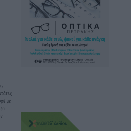
ιν
πατάτες
υρέ με
ζα.
ον