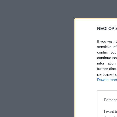
ΝΕΟΙ ΟΡΙ
If you wish 
sensitive in
confirm you
continue se
information 
further disc
participants
Downstream 
Persona
I want t