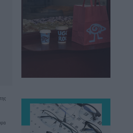
 της
υρα