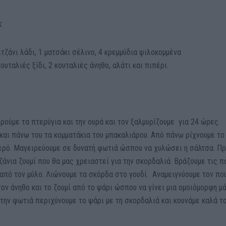
:
τζάνι λάδι, 1 ματσάκι σέλινο, 4 κρεμμύδια ψιλοκομμένα
ουταλιές ξίδι, 2 κουταλιές άνηθο, αλάτι και πιπέρι.
ρούμε τα πτερύγια και την ουρά και τον ξαλμυρίζουμε για 24 ώρες.
και πάνω του τα κομματάκια του μπακαλιάρου. Από πάνω ρίχνουμε το
νερό. Μαγειρεύουμε σε δυνατή φωτιά ώσπου να χυλώσει η σάλτσα. Πρ
άνια ζουμί που θα μας χρειαστεί για την σκορδαλιά. Βράζουμε τις 
 από τον μύλο. Λιώνουμε τα σκόρδα στο γουδί. Αναμειγνύουμε τον πο
, τον άνηθο και το ζουμί από το ψάρι ώσπου να γίνει μια ομοιόμορφη μά
την φωτιά περιχύνουμε το ψάρι με τη σκορδαλιά και κουνάμε καλά τ