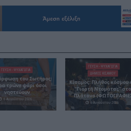
ΓΕΎΣΗ - ΨΥΧΑΓΩΓΊΑ
ΓΕΎΣΗ - ΨΥΧΑΓΩΓΊΑ
ΔΉΜΟΣ ΚΙΣΆΜΟΥ
ρφωση του Σωτήρος:
Κίσαμος: Πλήθος κόσμου 
ρα τρώνε ψάρι όσοι
“Γιορτή Ντομάτας” στ
νηστεύουν
Πλάτανο (ΦΩΤΟΓΡΑΦΙΕ
6 Αυγούστου 2026
6 Αυγούστου 2026