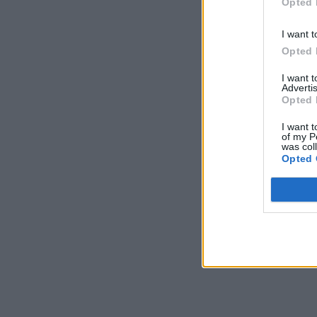
Opted 
I want t
Opted 
I want 
Advertis
Opted 
I want t
of my P
was col
Opted 