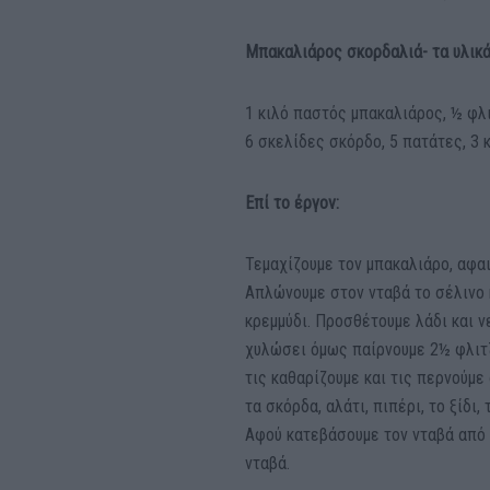
Μπακαλιάρος σκορδαλιά- τα υλικά
1 κιλό παστός μπακαλιάρος, ½ φλι
6 σκελίδες σκόρδο, 5 πατάτες, 3 κ
Επί το έργον:
Τεμαχίζουμε τον μπακαλιάρο, αφαι
Απλώνουμε στον νταβά το σέλινο 
κρεμμύδι. Προσθέτουμε λάδι και 
χυλώσει όμως παίρνουμε 2½ φλιτζ
τις καθαρίζουμε και τις περνούμε
τα σκόρδα, αλάτι, πιπέρι, το ξίδι
Αφού κατεβάσουμε τον νταβά από 
νταβά.