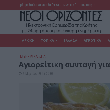
Εβδομαδιαία Εφημερίδα ‘’ΝΕΟΙ ΟΡΙΖΟΝΤΕΣ’’
Ταυτότητα
ΑΡΧΙΚΗ
ΤΟΠΙΚΑ
ΕΛΛΑΔΑ
ΑΓΡΟΤΙΚΑ
Α
ΓΕΎΣΗ - ΨΥΧΑΓΩΓΊΑ
Αγιορείτικη συνταγή γι
9 Μαρτίου 2025 09:03