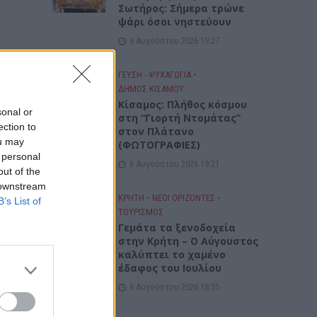
Σωτήρος: Σήμερα τρώνε
ψάρι όσοι νηστεύουν
6 Αυγούστου 2026 19:27
ΓΕΎΣΗ - ΨΥΧΑΓΩΓΊΑ
•
ΔΉΜΟΣ ΚΙΣΆΜΟΥ
Κίσαμος: Πλήθος κόσμου
sonal or
στη “Γιορτή Ντομάτας”
ection to
στον Πλάτανο
ou may
(ΦΩΤΟΓΡΑΦΙΕΣ)
 personal
6 Αυγούστου 2026 19:21
out of the
 downstream
ΚΡΗΤΗ
•
ΝΕΟΙ ΟΡΙΖΟΝΤΕΣ
•
B’s List of
ΤΟΥΡΙΣΜΟΣ
Γεμάτα τα ξενοδοχεία
στην Κρήτη – Ο Αύγουστος
καλύπτει το χαμένο
έδαφος του Ιουλίου
6 Αυγούστου 2026 18:55