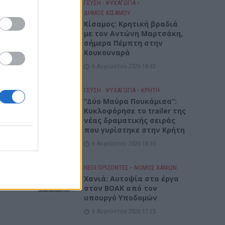
ΓΕΎΣΗ - ΨΥΧΑΓΩΓΊΑ
•
ΔΉΜΟΣ ΚΙΣΆΜΟΥ
Kίσαμος: Κρητική βραδιά
με τον Αντώνη Μαρτσάκη,
σήμερα Πέμπτη στην
Κουκουναρά
6 Αυγούστου 2026 18:43
ΓΕΎΣΗ - ΨΥΧΑΓΩΓΊΑ
•
ΚΡΗΤΗ
“Δύο Μαύρα Πουκάμισα”:
Κυκλοφόρησε το trailer της
νέας δραματικής σειράς
που γυρίστηκε στην Κρήτη
6 Αυγούστου 2026 18:35
ΝΕΟΙ ΟΡΙΖΟΝΤΕΣ
•
ΝΟΜΌΣ ΧΑΝΊΩΝ
Χανιά: Αυτοψία στα έργα
στον ΒΟΑΚ από τον
υπουργό Υποδομών
6 Αυγούστου 2026 17:25