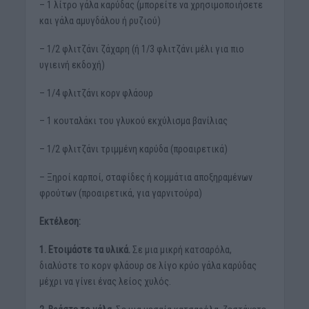
– 1 λίτρο γάλα καρύδας (μπορείτε να χρησιμοποιήσετε
και γάλα αμυγδάλου ή ρυζιού)
– 1/2 φλιτζάνι ζάχαρη (ή 1/3 φλιτζάνι μέλι για πιο
υγιεινή εκδοχή)
– 1/4 φλιτζάνι κορν φλάουρ
– 1 κουταλάκι του γλυκού εκχύλισμα βανίλιας
– 1/2 φλιτζάνι τριμμένη καρύδα (προαιρετικά)
– Ξηροί καρποί, σταφίδες ή κομμάτια αποξηραμένων
φρούτων (προαιρετικά, για γαρνιτούρα)
Εκτέλεση:
1. Ετοιμάστε τα υλικά.
Σε μια μικρή κατσαρόλα,
διαλύστε το κορν φλάουρ σε λίγο κρύο γάλα καρύδας
μέχρι να γίνει ένας λείος χυλός.