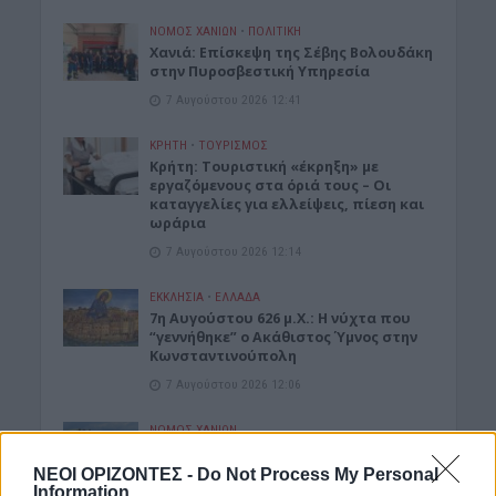
ΝΟΜΌΣ ΧΑΝΊΩΝ
•
ΠΟΛΙΤΙΚΗ
Xανιά: Επίσκεψη της Σέβης Βολουδάκη
στην Πυροσβεστική Υπηρεσία
7 Αυγούστου 2026 12:41
ΚΡΗΤΗ
•
ΤΟΥΡΙΣΜΟΣ
Κρήτη: Τουριστική «έκρηξη» με
εργαζόμενους στα όριά τους – Οι
καταγγελίες για ελλείψεις, πίεση και
ωράρια
7 Αυγούστου 2026 12:14
ΕΚΚΛΗΣΙΑ
•
ΕΛΛΑΔΑ
7η Αυγούστου 626 μ.Χ.: Η νύχτα που
“γεννήθηκε” ο Ακάθιστος Ύμνος στην
Κωνσταντινούπολη
7 Αυγούστου 2026 12:06
ΝΟΜΌΣ ΧΑΝΊΩΝ
Χανιά: Ξάπλωσε να κάνει
ηλιοθεραπεία και πέθανε!
ΝΕΟΙ ΟΡΙΖΟΝΤΕΣ -
Do Not Process My Personal
Information