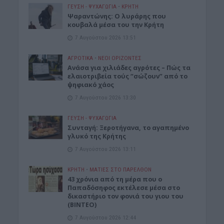
ΓΕΎΣΗ - ΨΥΧΑΓΩΓΊΑ
•
ΚΡΗΤΗ
Ψαραντώνης: Ο λυράρης που
κουβαλά μέσα του την Κρήτη
7 Αυγούστου 2026 13:51
ΑΓΡΟΤΙΚΑ
•
ΝΕΟΙ ΟΡΙΖΟΝΤΕΣ
Ανάσα για χιλιάδες αγρότες – Πώς τα
ελαιοτριβεία τούς “σώζουν” από το
ψηφιακό χάος
7 Αυγούστου 2026 13:30
ΓΕΎΣΗ - ΨΥΧΑΓΩΓΊΑ
Συνταγή: Ξεροτήγανα, το αγαπημένο
γλυκό της Κρήτης
7 Αυγούστου 2026 13:11
ΚΡΗΤΗ
•
ΜΑΤΙΕΣ ΣΤΟ ΠΑΡΕΛΘΟΝ
43 χρόνια από τη μέρα που ο
Παπαδόσηφος εκτέλεσε μέσα στο
δικαστήριο τον φονιά του γιου του
(ΒΙΝΤΕΟ)
7 Αυγούστου 2026 12:44