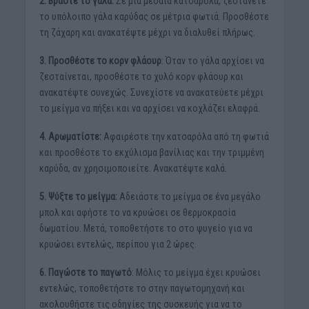
2. Βράστε το γάλα.
Σε μια μεσαία κατσαρόλα, ζεστάνετε
το υπόλοιπο γάλα καρύδας σε μέτρια φωτιά. Προσθέστε
τη ζάχαρη και ανακατέψτε μέχρι να διαλυθεί πλήρως.
3. Προσθέστε το κορν φλάουρ
: Όταν το γάλα αρχίσει να
ζεσταίνεται, προσθέστε το χυλό κορν φλάουρ και
ανακατέψτε συνεχώς. Συνεχίστε να ανακατεύετε μέχρι
το μείγμα να πήξει και να αρχίσει να κοχλάζει ελαφρά.
4. Αρωματίστε:
Αφαιρέστε την κατσαρόλα από τη φωτιά
και προσθέστε το εκχύλισμα βανίλιας και την τριμμένη
καρύδα, αν χρησιμοποιείτε. Ανακατέψτε καλά.
5. Ψύξτε το μείγμα:
Αδειάστε το μείγμα σε ένα μεγάλο
μπολ και αφήστε το να κρυώσει σε θερμοκρασία
δωματίου. Μετά, τοποθετήστε το στο ψυγείο για να
κρυώσει εντελώς, περίπου για 2 ώρες.
6. Παγώστε το παγωτό
: Μόλις το μείγμα έχει κρυώσει
εντελώς, τοποθετήστε το στην παγωτομηχανή και
ακολουθήστε τις οδηγίες της συσκευής για να το