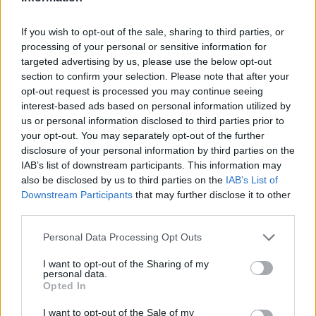
7 Αυγούστου 2026 12:04
ΓΕΎΣΗ - ΨΥΧΑΓΩΓΊΑ
•
ΝΟΜΌΣ ΧΑΝΊΩΝ
If you wish to opt-out of the sale, sharing to third parties, or
Χανιά: Η παράσταση «Ο Σώζων
processing of your personal or sensitive information for
Εαυτόν Σωθήτω» στο Θέατρο
targeted advertising by us, please use the below opt-out
Ανατολικής Τάφρου
section to confirm your selection. Please note that after your
7 Αυγούστου 2026 12:02
opt-out request is processed you may continue seeing
interest-based ads based on personal information utilized by
ΓΕΎΣΗ - ΨΥΧΑΓΩΓΊΑ
•
ΝΟΜΌΣ ΧΑΝΊΩΝ
us or personal information disclosed to third parties prior to
Xανιά: Παράσταση Καραγκιόζη στο
your opt-out. You may separately opt-out of the further
Αμφιθέατρο Λενταριανών
disclosure of your personal information by third parties on the
7 Αυγούστου 2026 11:50
IAB’s list of downstream participants. This information may
also be disclosed by us to third parties on the
IAB’s List of
ΚΡΗΤΗ
Downstream Participants
that may further disclose it to other
Κρήτη: Εξιχνιάστηκαν οι εμπρησμοί –
third parties.
Ταυτοποιήθηκαν δύο άνδρες
7 Αυγούστου 2026 11:45
Personal Data Processing Opt Outs
ΕΚΔΡΟΜΈΣ - ΤΑΞΊΔΙΑ
•
ΕΝΔΙΑΦΕΡΟΝΤΑ
•
ΚΡΗΤΗ
I want to opt-out of the Sharing of my
personal data.
Οι πτήσεις Κρήτη – Αθήνα αυτές με τις
Opted In
περισσότερες αναταράξεις στην
Ελλάδα
I want to opt-out of the Sale of my