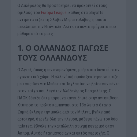
O Δικέφαλος θα προσπαθήσει να προκριθεί στους
ομίλους του
Εuropa League
, καθώς στα playoffs
αντιμετωπίζει τη Σλόβαν Μπρατισλάβας, η οποία
απέκλεισε την Ντάνταλκ. Δείτε τα πέντε πράγματα που
μάθαμε από το ματς.
1. Ο ΟΛΛΑΝΔΟΣ ΠΑΓΩΣΕ
ΤΟΥΣ ΟΛΛΑΝΔΟΥΣ
Ο Άγιαξ, όπως ήταν αναμενόμενο, μπήκε πιο δυνατά στον
αγωνιστικό χώρο. Η ολλανδική ομάδα ξεκίνησε να πιέζει
με τους Φαν ντε Μπέεκ και Ταγλαφίκο να βρίσκουν πάντα
στον τοίχο που λεγόταν Αλέξανδρος Πασχαλάκης. Ο
ΠΑΟΚ έδειξε ότι μπορεί να κάνει ζημιά στην αντεπίθεση.
Χτύπησε το πρώτο καμπανάκι στο 13ο λεπτό όταν ο
Ζαμπά έκλεψε την μπάλα από τον Μπλιντ, βγήκε από
αριστερά, έτρεξε όλη την πλευρά, μάζεψε πάνω του δύο
παίκτες, έβγαλε την κατάλληλη στιγμή κεντρικά στον
Άκπομ. Αυτός ήταν μόνος αν και εκτός περιοχής. Ο