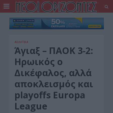
ΑΘΛΗΤΙΚΑ
Άγιαξ – ΠΑΟΚ 3-2:
Ηρωικός ο
Δικέφαλος, αλλά
αποκλεισμός και
playoffs Europa
League