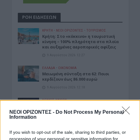
ΡΟΗ ΕΙΔΗΣΕΩΝ
ΚΡΗΤΗ
•
ΝΕΟΙ ΟΡΙΖΟΝΤΕΣ
•
ΤΟΥΡΙΣΜΟΣ
Κρήτη: Στο «κόκκινο» η τουριστική
κίνηση – 100% πληρότητα στα πλοία
και αυξημένες αεροπορικές αφίξεις
9 Αυγούστου 2026 12:27
ΕΛΛΑΔΑ
•
ΟΙΚΟΝΟΜΙΑ
Μειωμένη σύνταξη στα 62: Ποιοι
κερδίζουν έως 86.000 ευρώ
9 Αυγούστου 2026 12:18
ΝΟΜΌΣ ΧΑΝΊΩΝ
Τρόμος στο κέντρο των Χανίων:
24χρονος κλείδωσε 17χρονη στο σπίτι
ΝΕΟΙ ΟΡΙΖΟΝΤΕΣ -
Do Not Process My Personal
του – Την έσωσαν οι φωνές της!
Information
9 Αυγούστου 2026 12:13
If you wish to opt-out of the sale, sharing to third parties, or
ΓΕΎΣΗ - ΨΥΧΑΓΩΓΊΑ
processing of your personal or sensitive information for