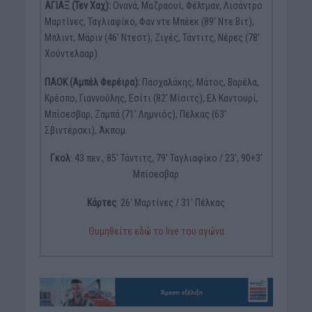
ΑΓΙΑΞ (Τεν Χαχ):
Ονανά, Μαζραουί, Φέλτμαν, Λισάντρο
Μαρτίνες, Ταγλιαφίκο, Φαν ντε Μπέεκ (89′ Ντε Βιτ),
Μπλιντ, Μάριν (46′ Ντεστ), Ζιγές, Τάντιτς, Νέρες (78′
Χούντελααρ).
ΠΑΟΚ (Αμπέλ Φερέιρα):
Πασχαλάκης, Μάτος, Βαρέλα,
Κρέσπο, Γιαννούλης, Εσίτι (82′ Μίσιτς), Ελ Καντουρί,
Μπίσεσβαρ, Ζαμπά (71′ Λημνιός), Πέλκας (63′
Σβιντέρσκι), Άκπομ.
Γκολ
: 43 πεν., 85′ Τάντιτς, 79′ Ταγλιαφίκο / 23′, 90+3′
Μπίσεσβαρ
Κάρτες
: 26′ Μαρτίνες / 31′ Πέλκας
Θυμηθείτε εδώ το live του αγώνα