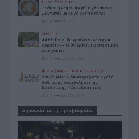
ΓΕΎΣΗ - ΨΥΧΑΓΩΓΊΑ
Στάκα, η Κρητική κρέμα γάλακτος –
Συνταγές με αυγά και πατάτες
8 Αυγούστου 2026 16:30
ΑΓΡΟΤΙΚΑ
ΑΑΔΕ: Ποιοι θεωρούνται «ενεργοί
αγρότες» – Τι θα κρίνει τις αγροτικές
ενισχύσεις
8 Αυγούστου 2026 16:27
ΝΟΜΌΣ ΧΑΝΊΩΝ
•
ΠΑΙΔΕΙΑ - ΕΚΠΑΙΔΕΥΣΗ
Χανιά: Νέες ειδικότητες στη Σχολή
Ανώτερης Επαγγελματικής
Κατάρτισης – Οι ειδικότητες
8 Αυγούστου 2026 16:19
Δημοφιλή αυτή την εβδομάδα