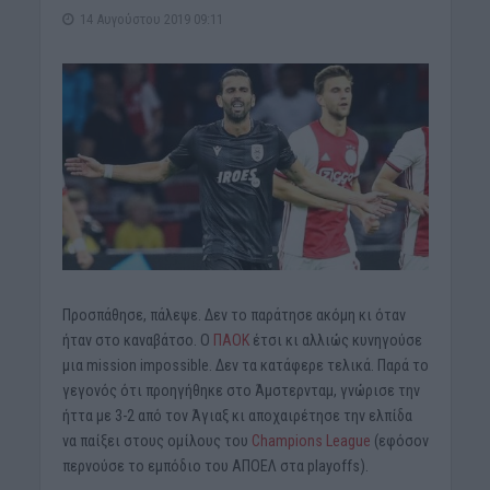
14 Αυγούστου 2019 09:11
Προσπάθησε, πάλεψε. Δεν το παράτησε ακόμη κι όταν
ήταν στο καναβάτσο. Ο
ΠΑΟΚ
έτσι κι αλλιώς κυνηγούσε
μια mission impossible. Δεν τα κατάφερε τελικά. Παρά το
γεγονός ότι προηγήθηκε στο Άμστερνταμ, γνώρισε την
ήττα με 3-2 από τον Άγιαξ κι αποχαιρέτησε την ελπίδα
να παίξει στους ομίλους του
Champions League
(εφόσον
περνούσε το εμπόδιο του ΑΠΟΕΛ στα playoffs).