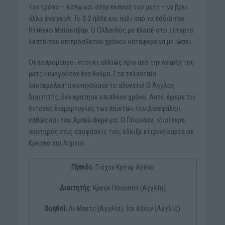
τον τρόπο – έστω και στην εκπνοή του ματς – να βρει
άλλο ένα γκολ. Το 3-2 ήλθε και πάλι από τα πόδια του
Ντιέγκο Μπίσεσβαρ. Ο Ολλανδός με πλασέ στο τέταρτο
λεπτό του επιπρόσθετου χρόνου κατάφερε να μειώσει.
Οι ασπρόμαυροι έτσι κι αλλιώς πριν από την έναρξη του
ματς κυνηγούσαν ένα θαύμα. Στα τελευταία
δευτερόλεπτα κυνηγούσαν το αδύνατο! Ο Άγγλος
διαιτητής, δεν κράτησε επιπλέον χρόνο. Αυτό έφερε τις
έντονες διαμαρτυρίες των παικτών του Δικεφάλου,
καθώς και του Αμπέλ Φερέιρα. Ο Πόουσον, ιδιαίτερα
αυστηρός στις αποφάσεις του, έδειξε κίτρινη κάρτα σε
Κρέσπο και Λημνιό.
Γήπεδο
: Γιόχαν Κρόιφ Αρένα
Διαιτητής
: Κρεγκ Πόουσον (Αγγλία)
Βοηθοί
: Λι Μπετς (Αγγλία), Ίαν Χάσιν (Αγγλία)