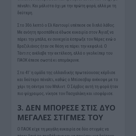
πέναλτι. Και μάλιστα όχι με την πρώτη φορά, αλλά με τη
δεύτερη.
Στο 30ό λεπτό ο Ελ Καντουρί υπέπεσε σε διπλό λάθος.
Με ανόητη προσπάθεια έδωσε ευκαιρία στον Άγιαξ να
πάρει την μπάλα, εν συνεχεία έσπρωξε τον Νέρες ενώ ο
Βραζιλιάνος ήταν σε θέση να πάρει την κεφαλιά. Ο
Τάντιτς ανέλαβε την εκτέλεση, αλλά ο γκολκίπερ του
ΠΑΟΚ έπεσε σωστά κι απομάκρυνε.
Στο 41′ η ομάδα της ολλανδικής πρωτεύουσας κέρδισε
και δεύτερο πέναλτι, καθώς ο Μπίσεσβαρ ανέκοψε με το
χέρι τη σέντρα του Μπλιντ. Ο Σέρβος αυτή τη φορά ήταν
πιο ψύχραιμος, νίκησε τον Πασχαλάκη και ισοφάρισε.
3. ΔΕΝ ΜΠΟΡΕΣΕ ΣΤΙΣ ΔΥΟ
ΜΕΓΑΛΕΣ ΣΤΙΓΜΕΣ ΤΟΥ
Ο ΠΑΟΚ είχε τη μεγάλη ευκαιρία σε δύο στιγμές να