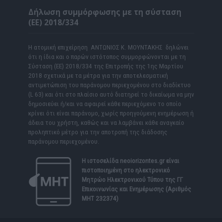
Δήλωση συμμόρφωσης με τη σύσταση
(ΕΕ) 2018/334
Η ατομική επιχείρηση ΑΝΤΩΝΙΟΣ Κ. ΜΟΥΝΤΑΚΗΣ δηλώνει
ότι η ίδια και ο παρών ιστότοπος συμμορφώνονται με τη
Σύσταση (ΕΕ) 2018/334 της Επιτροπής της 1ης Μαρτίου
2018 σχετικά με τα μέτρα για την αποτελεσματική
αντιμετώπιση του παράνομου περιεχομένου στο διαδίκτυο
(L 63) και ότι στο πλαίσιο αυτό διατηρεί το δικαίωμα να μην
δημοσιεύει ή/και να αφαιρεί κάθε περιεχόμενο το οποίο
κρίνει ότι είναι παράνομο, χωρίς προηγούμενη ενημέρωση ή
άδεια του χρήστη, καθώς και να λαμβάνει κάθε αναγκαίο
προληπτικό μέτρο για την αποτροπή της διάδοσης
παράνομου περιεχομένου.
Η ιστοσελίδα
neoiorizontes.gr
είναι
πιστοποιημένη στο ηλεκτρονικό
Μητρώο Ηλεκτρονικού Τύπου της ΓΓ
Επικοινωνίας και Ενημέρωσης (Αριθμός
ΜΗΤ 232374)