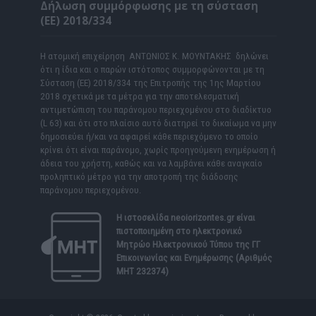
Δήλωση συμμόρφωσης με τη σύσταση
(ΕΕ) 2018/334
Η ατομική επιχείρηση ΑΝΤΩΝΙΟΣ Κ. ΜΟΥΝΤΑΚΗΣ δηλώνει
ότι η ίδια και ο παρών ιστότοπος συμμορφώνονται με τη
Σύσταση (ΕΕ) 2018/334 της Επιτροπής της 1ης Μαρτίου
2018 σχετικά με τα μέτρα για την αποτελεσματική
αντιμετώπιση του παράνομου περιεχομένου στο διαδίκτυο
(L 63) και ότι στο πλαίσιο αυτό διατηρεί το δικαίωμα να μην
δημοσιεύει ή/και να αφαιρεί κάθε περιεχόμενο το οποίο
κρίνει ότι είναι παράνομο, χωρίς προηγούμενη ενημέρωση ή
άδεια του χρήστη, καθώς και να λαμβάνει κάθε αναγκαίο
προληπτικό μέτρο για την αποτροπή της διάδοσης
παράνομου περιεχομένου.
Η ιστοσελίδα
neoiorizontes.gr
είναι
πιστοποιημένη στο ηλεκτρονικό
Μητρώο Ηλεκτρονικού Τύπου της ΓΓ
Επικοινωνίας και Ενημέρωσης (Αριθμός
ΜΗΤ 232374)