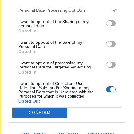
9 Αυγούστου 2026 08:45
Personal Data Processing Opt Outs
ΝΟΜΌΣ ΧΑΝΊΩΝ
•
ΤΟΥΡΙΣΜΟΣ
Τραγωδία στον Κάβρο Χανίων – Νεκρή
I want to opt-out of the Sharing of my
62χρονη τουρίστρια στη θάλασσα
personal data.
Opted In
9 Αυγούστου 2026 08:35
I want to opt-out of the Sale of my
ΕΝΔΙΑΦΕΡΟΝΤΑ
Personal Data.
Τα ζώδια της Κυριακής 9 Αυγούστου
Opted In
9 Αυγούστου 2026 08:22
I want to opt-out of processing my
Personal Data for Targeted Advertising.
ΜΑΤΙΕΣ ΣΤΟ ΠΑΡΕΛΘΟΝ
•
ΠΟΛΙΤΙΚΗ
Opted In
Έλληνες πρωθυπουργοί που
«έφυγαν» πάμφτωχοι
I want to opt-out of Collection, Use,
Retention, Sale, and/or Sharing of my
8 Αυγούστου 2026 19:33
Personal Data that Is Unrelated with the
Purposes for which it was collected.
Opted Out
Δημοφιλή αυτή την εβδομάδα
CONFIRM
Data Deletion
Data Access
Privacy Policy