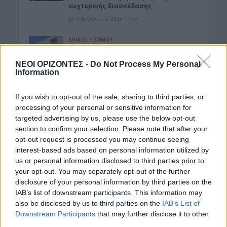
νυχτερινής διασκέδασης
9 Αυγούστου 2026 11:47
ΔΉΜΟΣ ΚΙΣΆΜΟΥ
Κίσαμος: Σύλληψη 32χρονου για
κλοπές
ΝΕΟΙ ΟΡΙΖΟΝΤΕΣ -
Do Not Process My Personal
9 Αυγούστου 2026 11:41
Information
ΓΕΎΣΗ - ΨΥΧΑΓΩΓΊΑ
If you wish to opt-out of the sale, sharing to third parties, or
Φραγκόσυκα: Έξι σημαντικοί λόγοι για
processing of your personal or sensitive information for
να τα βάλουμε στη διατροφή μας
targeted advertising by us, please use the below opt-out
9 Αυγούστου 2026 10:25
section to confirm your selection. Please note that after your
opt-out request is processed you may continue seeing
ΚΡΗΤΗ
interest-based ads based on personal information utilized by
Κρήτη: Ο καιρός της Κυριακής 9
us or personal information disclosed to third parties prior to
Αυγούστου
your opt-out. You may separately opt-out of the further
9 Αυγούστου 2026 08:50
disclosure of your personal information by third parties on the
IAB’s list of downstream participants. This information may
ΚΡΗΤΗ
also be disclosed by us to third parties on the
IAB’s List of
Καύσωνας και ξηρασία “χτυπούν” την
Downstream Participants
that may further disclose it to other
αγροτική παραγωγή και στην Κρήτη
third parties.