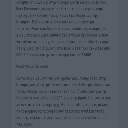
αυξηθεί σημαντικά στην Κίσαμο με τη λειτουργία του
Ikos Kissamos, όμως οι πελάτες του δεν έχουν καμία
σχέση με εκείνους των μικρών ξενοδοχείων της
Κισάμου. Πρόκειται για τουρίστες με «χοντρά
πορτοφόλια» που δεν θα διέμεναν εδώ μέχρι πέρσι. Και
είναι φυσιολογικό, καθώς δεν υπήρχε ξενοδοχείο που
να καλύπτει τις μεγάλες απαιτήσεις τους. Μην ξεχνάμε
ότι η ημερήσια διαμονή στο Ikos Kissamos ξεκινάει από
500-600 ευρώ και φτάνει ακόμη και τα 2.500!
Καλύπτουν το κενό
Αυτό σημαίνει ότι ναι μεν ήρθαν νέοι τουρίστες στην
Κίσαμο, ωστόσο -με το ουσιαστικό κλείσιμο πλέον των
10 ξενοδοχείων- οι επισκέπτες που διαθέτουν για τη
διαμονή τους κάτω από 200 ευρώ τη βραδιά ουσιαστικά
χάνονται για την περιοχή. Με το booking και τις άλλες
πλατφόρμες να προσφέρουν πλείστες εναλλακτικές
λύσεις, πολλοί στρέφονται φέτος σε εκτός Κισάμου
περιοχές.