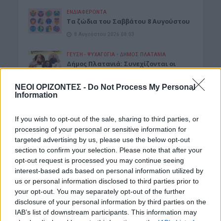
ΕΝΔΙΑΦΕΡΟΝΤΑ
Tα ζώδια του Σαββάτου 8 Αυγούστου
8 Αυγούστου 2026 08:03
ΓΕΎΣΗ - ΨΥΧΑΓΩΓΊΑ
•
ΔΉΜΟΣ ΠΛΑΤΑΝΙΆ
Δήμος Πλατανιά: Συνεχίζονται οι
εκδηλώσεις “Πολιτιστικό Καλοκαίρι
2026, 16ο Φεστιβάλ ΓΗ-ΠΟΛΙΤΙΣΜΟΣ-
ΝΕΟΙ ΟΡΙΖΟΝΤΕΣ -
Do Not Process My Personal
ΤΟΥΡΙΣΜΟΣ”
Information
7 Αυγούστου 2026 21:54
If you wish to opt-out of the sale, sharing to third parties, or
ΑΡΘΡΑ - ΑΠΟΨΕΙΣ
•
ΔΉΜΟΣ ΚΙΣΆΜΟΥ
•
processing of your personal or sensitive information for
ΠΟΛΙΤΙΣΜΟΣ
targeted advertising by us, please use the below opt-out
Περί Πολιτισμού και άλλων τινών! Mε
αφορμή μια επιστολή της Νεολαίας
section to confirm your selection. Please note that after your
Κισάμου (Γράφει ο Γράφει ο Δρ
opt-out request is processed you may continue seeing
Κωνσταντίνος Β. Ζορμπάς)
interest-based ads based on personal information utilized by
7 Αυγούστου 2026 21:42
us or personal information disclosed to third parties prior to
your opt-out. You may separately opt-out of the further
ΓΕΎΣΗ - ΨΥΧΑΓΩΓΊΑ
disclosure of your personal information by third parties on the
Το ελληνικό φαγητό που λατρεύουν
IAB’s list of downstream participants. This information may
οι τουρίστες κι εμείς δεν το