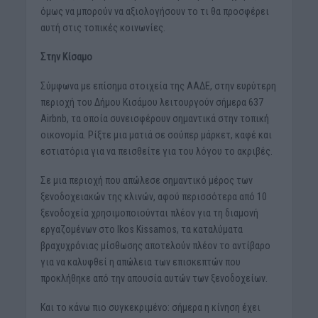
όμως να μπορούν να αξιολογήσουν το τι θα προσφέρει
αυτή στις τοπικές κοινωνίες.
Στην Κίσαμο
Σύμφωνα με επίσημα στοιχεία της ΑΑΔΕ, στην ευρύτερη
περιοχή του Δήμου Κισάμου λειτουργούν σήμερα 637
Airbnb, τα οποία συνεισφέρουν σημαντικά στην τοπική
οικονομία. Ρίξτε μια ματιά σε σούπερ μάρκετ, καφέ και
εστιατόρια για να πεισθείτε για του λόγου το ακριβές.
Σε μια περιοχή που απώλεσε σημαντικό μέρος των
ξενοδοχειακών της κλινών, αφού περισσότερα από 10
ξενοδοχεία χρησιμοποιούνται πλέον για τη διαμονή
εργαζομένων στο Ikos Kissamos, τα καταλύματα
βραχυχρόνιας μίσθωσης αποτελούν πλέον το αντίβαρο
για να καλυφθεί η απώλεια των επισκεπτών που
προκλήθηκε από την απουσία αυτών των ξενοδοχείων.
Και το κάνω πιο συγκεκριμένο: σήμερα η κίνηση έχει