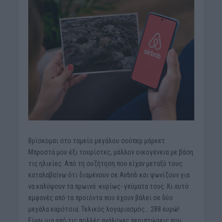
Βρίσκομαι στο ταμείο μεγάλου σούπερ μάρκετ.
Μπροστά μου έξι τουρίστες, μάλλον οικογένεια με βάση
τις ηλικίες. Από τη συζήτηση που είχαν μεταξύ τους
καταλαβαίνω ότι διαμένουν σε Airbnb και ψωνίζουν για
να καλύψουν τα πρωινά -κυρίως- γεύματα τους. Κι αυτό
εμφανές από τα προϊόντα που έχουν βάλει σε δύο
μεγάλα καρότσια. Τελικός λογαριασμός… 288 ευρώ!
Είναι μια από τις πολλές ανάλογες περιπτώσεις που