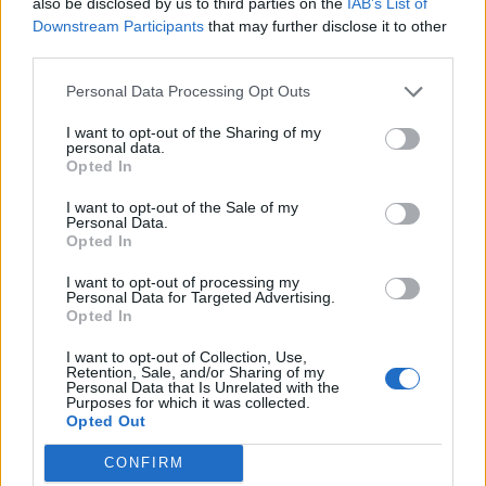
also be disclosed by us to third parties on the
IAB’s List of
παραγγέλνουμε
Downstream Participants
that may further disclose it to other
7 Αυγούστου 2026 21:13
third parties.
ΑΥΤΟΚΙΝΗΤΟ
•
ΕΛΛΑΔΑ
Personal Data Processing Opt Outs
«Στέρεψε» η αγορά από πινακίδες
κυκλοφορίας: Χιλιάδες αυτοκίνητα
I want to opt-out of the Sharing of my
παραμένουν αταξινόμητα
personal data.
Opted In
7 Αυγούστου 2026 21:07
I want to opt-out of the Sale of my
ΚΡΗΤΗ
•
ΝΕΟΙ ΟΡΙΖΟΝΤΕΣ
•
ΠΑΙΔΕΙΑ - ΕΚΠΑΙΔΕΥΣΗ
Personal Data.
3,3 εκατ. ευρώ για το στεγαστικό
Opted In
επίδομα σε περισσότερους από 1.600
φοιτητές του Πανεπιστημίου Κρήτης
I want to opt-out of processing my
Personal Data for Targeted Advertising.
7 Αυγούστου 2026 21:03
Opted In
ΚΡΗΤΗ
I want to opt-out of Collection, Use,
Κρήτη: Σε “πορτοκαλί” συναγερμό
Retention, Sale, and/or Sharing of my
αύριο Σάββατο – Πολύ υψηλός
Personal Data that Is Unrelated with the
κίνδυνος πυρκαγιάς
Purposes for which it was collected.
Opted Out
7 Αυγούστου 2026 18:05
CONFIRM
Δημοφιλή αυτή την εβδομάδα