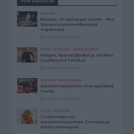
ΡΟΗ ΕΙΔΗΣΕΩΝ
ΔΙΆΦΟΡΑ
Κίσαμος: «Η πρώτη μας νύχτα» – Μια
ξεχωριστή μουσικοθεατρική
παράσταση
8 Αυγούστου 2026 08:30
ΓΕΎΣΗ - ΨΥΧΑΓΩΓΊΑ
•
ΔΉΜΟΣ ΚΙΣΆΜΟΥ
Kίσαμος: Κρητική βραδιά με τον Νίκο
Ζωιδάκη στα Τοπόλια
8 Αυγούστου 2026 08:25
ΕΚΚΛΗΣΙΑ
•
ΝΟΜΌΣ ΧΑΝΊΩΝ
Δεκαπενταύγουστος στην Ιερά Μονή
Γωνιάς
8 Αυγούστου 2026 08:20
ΓΕΎΣΗ - ΨΥΧΑΓΩΓΊΑ
Τα νηστίσιμα του
Δεκαπενταύγουστου: Συνταγές με
γεύση καλοκαιριού