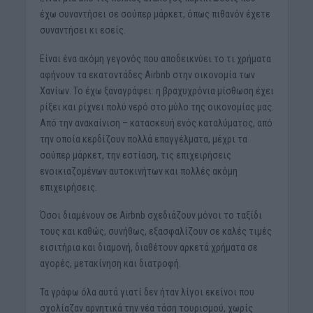
έχω συναντήσει σε σούπερ μάρκετ, όπως πιθανόν έχετε
συναντήσει κι εσείς.
Είναι ένα ακόμη γεγονός που αποδεικνύει το τι χρήματα
αφήνουν τα εκατοντάδες Airbnb στην οικονομία των
Χανίων. Το έχω ξαναγράψει: η βραχυχρόνια μίσθωση έχει
ρίξει και ρίχνει πολύ νερό στο μύλο της οικονομίας μας.
Από την ανακαίνιση – κατασκευή ενός καταλύματος, από
την οποία κερδίζουν πολλά επαγγέλματα, μέχρι τα
σούπερ μάρκετ, την εστίαση, τις επιχειρήσεις
ενοικιαζομένων αυτοκινήτων και πολλές ακόμη
επιχειρήσεις.
Όσοι διαμένουν σε Airbnb σχεδιάζουν μόνοι το ταξίδι
τους και καθώς, συνήθως, εξασφαλίζουν σε καλές τιμές
εισιτήρια και διαμονή, διαθέτουν αρκετά χρήματα σε
αγορές, μετακίνηση και διατροφή.
Τα γράφω όλα αυτά γιατί δεν ήταν λίγοι εκείνοι που
σχολίαζαν αρνητικά την νέα τάση τουρισμού, χωρίς