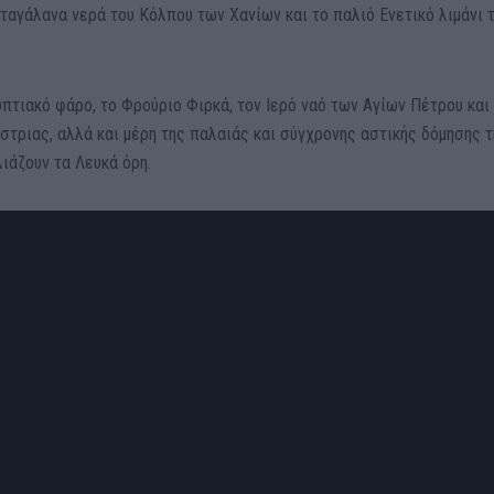
ταγάλανα νερά του Κόλπου των Χανίων και το παλιό Ενετικό λιμάνι 
πτιακό φάρο, το Φρούριο Φιρκά, τον Ιερό ναό των Αγίων Πέτρου και
ίστριας, αλλά και μέρη της παλαιάς και σύγχρονης αστικής δόμησης 
ιάζουν τα Λευκά όρη.