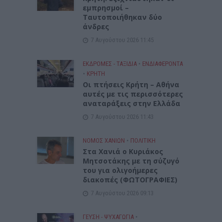
εμπρησμοί –
Ταυτοποιήθηκαν δύο
άνδρες
7 Αυγούστου 2026 11:45
ΕΚΔΡΟΜΈΣ - ΤΑΞΊΔΙΑ
•
ΕΝΔΙΑΦΕΡΟΝΤΑ
•
ΚΡΗΤΗ
Οι πτήσεις Κρήτη – Αθήνα
αυτές με τις περισσότερες
αναταράξεις στην Ελλάδα
7 Αυγούστου 2026 11:43
ΝΟΜΌΣ ΧΑΝΊΩΝ
•
ΠΟΛΙΤΙΚΗ
Στα Χανιά ο Κυριάκος
Μητσοτάκης με τη σύζυγό
του για ολιγοήμερες
διακοπές (ΦΩΤΟΓΡΑΦΙΕΣ)
7 Αυγούστου 2026 09:13
ΓΕΎΣΗ - ΨΥΧΑΓΩΓΊΑ
•