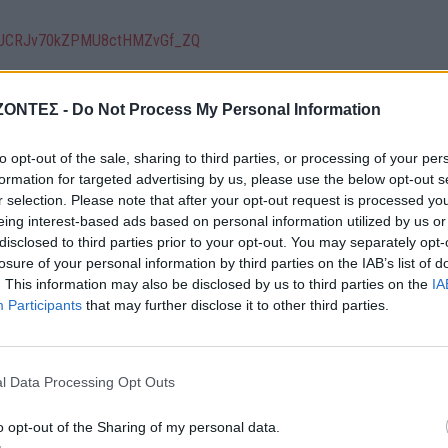
el/UCRJv70kZPMU8ctHMZvGf_ZQ
ΖΟΝΤΕΣ -
Do Not Process My Personal Information
to opt-out of the sale, sharing to third parties, or processing of your per
formation for targeted advertising by us, please use the below opt-out s
r selection. Please note that after your opt-out request is processed y
eing interest-based ads based on personal information utilized by us or
disclosed to third parties prior to your opt-out. You may separately opt-
losure of your personal information by third parties on the IAB’s list of
. This information may also be disclosed by us to third parties on the
IA
ΤΙΚΑ
ΝΕΟΙ ΟΡΙΖΟΝΤΕΣ
Participants
that may further disclose it to other third parties.
ΓΕΎΣΗ - ΨΥΧΑΓΩΓΊΑ
για χιλιάδες αγρότες
Συνταγή: Ξεροτήγανα, 
τα ελαιοτριβεία τούς
αγαπημένο γλυκό της
υν” από το ψηφιακό
Κρήτης
l Data Processing Opt Outs
χάος
7 Αυγούστου 2026
7 Αυγούστου 2026
o opt-out of the Sharing of my personal data.