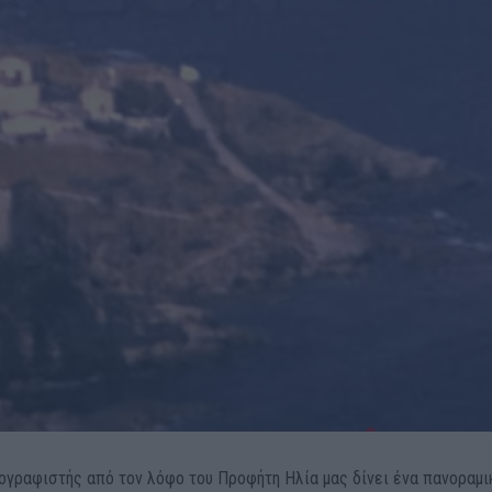
τογραφιστής από τον λόφο του Προφήτη Ηλία μας δίνει ένα πανοραμι