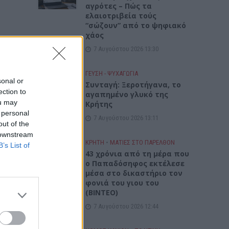
αγρότες – Πώς τα
ελαιοτριβεία τούς
“σώζουν” από το ψηφιακό
χάος
7 Αυγούστου 2026 13:30
ΓΕΎΣΗ - ΨΥΧΑΓΩΓΊΑ
sonal or
Συνταγή: Ξεροτήγανα, το
ection to
αγαπημένο γλυκό της
ou may
Κρήτης
 personal
7 Αυγούστου 2026 13:11
out of the
 downstream
ΚΡΗΤΗ
•
ΜΑΤΙΕΣ ΣΤΟ ΠΑΡΕΛΘΟΝ
B’s List of
43 χρόνια από τη μέρα που
ο Παπαδόσηφος εκτέλεσε
το
μέσα στο δικαστήριο τον
φονιά του γιου του
(ΒΙΝΤΕΟ)
7 Αυγούστου 2026 12:44