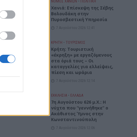
ΝΟΜΌΣ ΧΑΝΊΩΝ
•
ΠΟΛΙΤΙΚΗ
Xανιά: Επίσκεψη της Σέβης
Βολουδάκη στην
Πυροσβεστική Υπηρεσία
7 Αυγούστου 2026 12:41
ΚΡΗΤΗ
•
ΤΟΥΡΙΣΜΟΣ
Κρήτη: Τουριστική
«έκρηξη» με εργαζόμενους
στα όριά τους – Οι
καταγγελίες για ελλείψεις,
πίεση και ωράρια
7 Αυγούστου 2026 12:14
ΕΚΚΛΗΣΙΑ
•
ΕΛΛΑΔΑ
7η Αυγούστου 626 μ.Χ.: Η
νύχτα που “γεννήθηκε” ο
Ακάθιστος Ύμνος στην
Κωνσταντινούπολη
7 Αυγούστου 2026 12:06