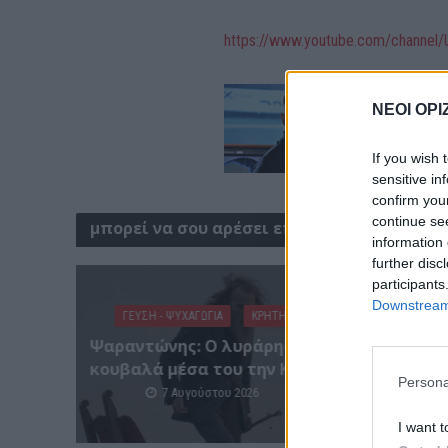
https://www.youtube.com/chann
ΝΕΟΙ ΟΡΙ
If you wish 
sensitive in
confirm you
continue se
μπορεί να σου αρέσει επίσης
information 
further disc
participants
ΑΓΡΟ
Downstream 
ΓΕΎΣΗ - ΨΥΧΑΓΩΓΊΑ
ΚΡΗΤΗ
Ανάσα 
Ψαραντώνης: Ο λυράρης που
– Πώς 
κουβαλά μέσα του την Κρήτη
“σώζο
Persona
7 Αυγούστου 2026
I want t