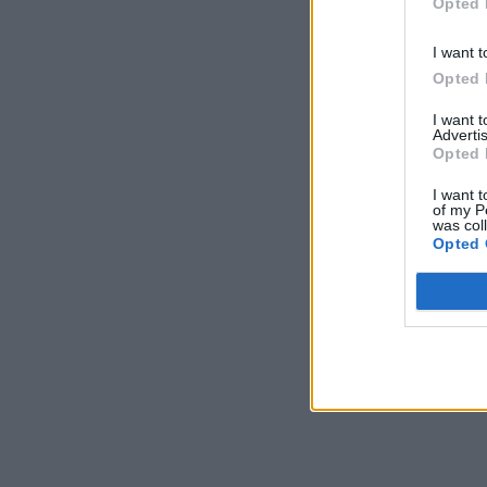
Opted 
I want t
Opted 
I want 
Advertis
Opted 
I want t
of my P
was col
Opted 