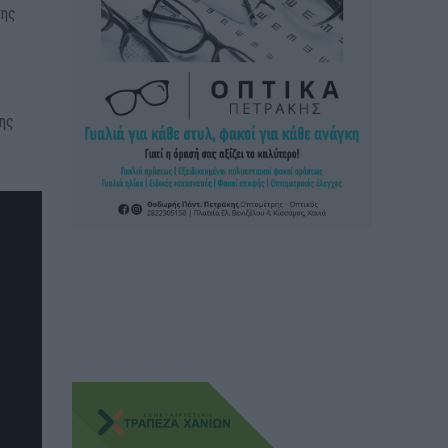
της
της