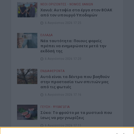
ΝΕΟΙ ΟΡΙΖΟΝΤΕΣ
•
ΝΟΜΌΣ ΧΑΝΊΩΝ
Χανιά: Αυτοψία στα έργα στον ΒΟΑΚ
από τον υπουργό Υποδομών
6 Αυγούστου 2026 17:25
ΕΛΛΑΔΑ
Νέα ταυτότητα: Ποιους φορείς
πρέπει να ενημερώσετε μετά την
εκδόσή της
6 Αυγούστου 2026 17:20
ΕΝΔΙΑΦΕΡΟΝΤΑ
Αυτά είναι τα δέντρα που βοηθούν
στην προστασία των σπιτιών μας
από τις φωτιές
6 Αυγούστου 2026 17:16
ΓΕΎΣΗ - ΨΥΧΑΓΩΓΊΑ
Σύκο: Το φρούτο με τα μυστικά που
ίσως να μην γνωρίζεις
6 Αυγούστου 2026 17:11