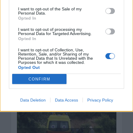
ΕΝΔΙΑΦΕΡΟΝΤΑ
I want to opt-out of the Sale of my
Personal Data.
Tα ζώδια της Πέμπτης 6 Αυγούστου
Opted In
6 Αυγούστου 2026 08:06
I want to opt-out of processing my
Personal Data for Targeted Advertising.
Δημοφιλή αυτή την εβδομάδα
Opted In
I want to opt-out of Collection, Use,
Retention, Sale, and/or Sharing of my
Personal Data that Is Unrelated with the
Purposes for which it was collected.
Opted Out
CONFIRM
Data Deletion
Data Access
Privacy Policy