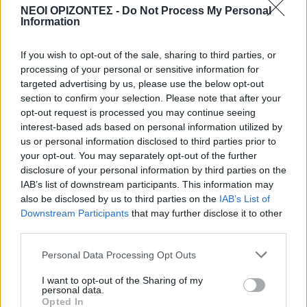
ΝΟΜΌΣ ΧΑΝΊΩΝ
ΝΕΟΙ ΟΡΙΖΟΝΤΕΣ -
Do Not Process My Personal
Xανιά: Δίκτυο περισσότερων από 60
Information
κρηνών πόσιμου νερού
6 Αυγούστου 2026 17:03
If you wish to opt-out of the sale, sharing to third parties, or
processing of your personal or sensitive information for
ΝΟΜΌΣ ΧΑΝΊΩΝ
targeted advertising by us, please use the below opt-out
Χανιά: Την εντόπισε περιπολικό,
section to confirm your selection. Please note that after your
μεταφέρθηκε στο Αστυνομικό Τμήμα
opt-out request is processed you may continue seeing
και λίγες ημέρες μετά βρέθηκε νεκρή
interest-based ads based on personal information utilized by
6 Αυγούστου 2026 16:57
us or personal information disclosed to third parties prior to
your opt-out. You may separately opt-out of the further
ΚΡΗΤΗ
•
ΝΕΟΙ ΟΡΙΖΟΝΤΕΣ
disclosure of your personal information by third parties on the
Κτηματολόγιο: Ποιοι μπορούν να
IAB’s list of downstream participants. This information may
δηλώσουν το ακίνητό τους και μετά
την λήξη της προθεσμίας
also be disclosed by us to third parties on the
IAB’s List of
Downstream Participants
that may further disclose it to other
6 Αυγούστου 2026 16:53
third parties.
ΔΙΕΘΝΗ
•
ΜΑΤΙΕΣ ΣΤΟ ΠΑΡΕΛΘΟΝ
Personal Data Processing Opt Outs
Χιροσίμα: 81 χρόνια από τον πυρηνικό
όλεθρο που άλλαξε την
ανθρωπότητα
I want to opt-out of the Sharing of my
personal data.
6 Αυγούστου 2026 09:42
Opted In