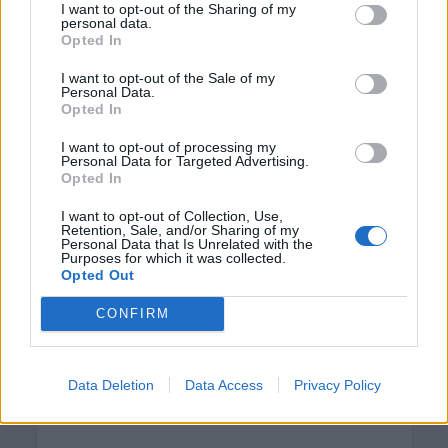
I want to opt-out of the Sharing of my
Ανώτερης Επαγγελματικής
personal data.
Κατάρτισης – Οι ειδικότητες
Opted In
8 Αυγούστου 2026 16:19
I want to opt-out of the Sale of my
Personal Data.
ΓΕΎΣΗ - ΨΥΧΑΓΩΓΊΑ
Opted In
Δελιανά: “Μπαλαντίνεια 2026” με τον
Ηλία Χορευτάκη και το συγκρότημά
I want to opt-out of processing my
του
Personal Data for Targeted Advertising.
8 Αυγούστου 2026 14:03
Opted In
I want to opt-out of Collection, Use,
ΓΕΎΣΗ - ΨΥΧΑΓΩΓΊΑ
•
ΔΉΜΟΣ ΚΙΣΆΜΟΥ
Retention, Sale, and/or Sharing of my
Kίσαμος: Κρητικό γλέντι με τον
Personal Data that Is Unrelated with the
Αντώνη Μαρτσάκη και το συγκρότημά
Purposes for which it was collected.
του στον Κάμπο
Opted Out
8 Αυγούστου 2026 13:59
CONFIRM
ΚΡΗΤΗ
•
ΝΕΟΙ ΟΡΙΖΟΝΤΕΣ
Κρήτη – νοσοκομεία: Κλινικές πάνω
από τα όριά τους με υπαράριθμους
Data Deletion
Data Access
Privacy Policy
ασθενείς
8 Αυγούστου 2026 13:10