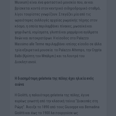
Museum) είναι ένα φανταστικό μουσείο που, αν και
βρίσκεται κοντά στον κεντρικό σιδηροδρομικό σταθμό,
λίγοι τουρίστες γνωρίζουν. Στεγάζει μία από τις
ωραιότερες συλλογές αρχαίας ρωμαϊκής τέχνης στον
κόσμο, η οποία περιλαμβάνει πίνακες, μωσαϊκά και
ψηφιδωτά, νομίσματα, γλυπτά και μαρμάρινα αγάλματα
θεών και αυτοκρατόρων. Η είσοδος στο Palazzo
Massimo alle Terme περιλαμβάνει επίσης είσοδο σε άλλα
τρία εξαιρετικά μουσεία: το Palazzo Altemps, την Crypta
Balbi (Κρύπτη του Μπάλμπι) και τα Λουτρά του
Διοκλητιανού.
Η διασημότερη gelateria της πόλης έχει ηλικία ενός
αιώνα
Η Giolitti, η παλαιότερη gelateria της πόλης, έγινε
ευρέως γνωστή από την κλασική ταίνια “Διακοπές στη
Ρώμη”. Άνοιξε το 1890 από τους Giuseppe και Bernadina
Giolitti και έως το 1900 λειτουργούσε ως