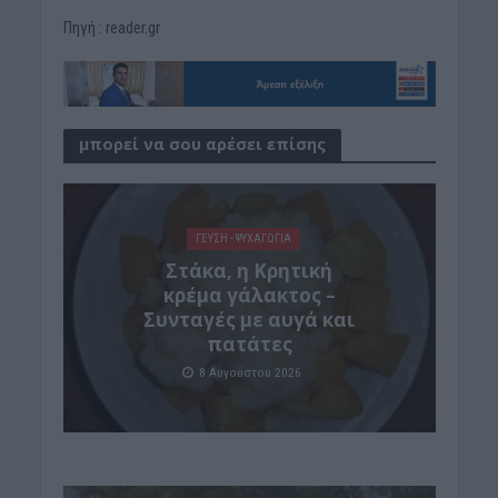
Πηγή : reader.gr
μπορεί να σου αρέσει επίσης
ΓΕΎΣΗ - ΨΥΧΑΓΩΓΊΑ
Στάκα, η Κρητική
κρέμα γάλακτος –
Συνταγές με αυγά και
πατάτες
8 Αυγούστου 2026