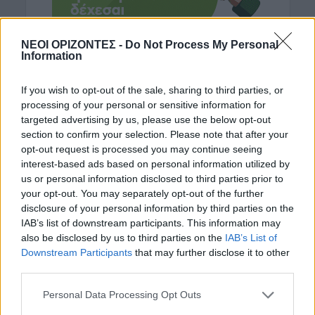
ΝΕΟΙ ΟΡΙΖΟΝΤΕΣ -
Do Not Process My Personal
Information
If you wish to opt-out of the sale, sharing to third parties, or
processing of your personal or sensitive information for
ΡΟΗ ΕΙΔΗΣΕΩΝ
targeted advertising by us, please use the below opt-out
section to confirm your selection. Please note that after your
ΓΕΎΣΗ - ΨΥΧΑΓΩΓΊΑ
opt-out request is processed you may continue seeing
Στάκα, η Κρητική κρέμα γάλακτος –
interest-based ads based on personal information utilized by
Συνταγές με αυγά και πατάτες
us or personal information disclosed to third parties prior to
8 Αυγούστου 2026 16:30
your opt-out. You may separately opt-out of the further
disclosure of your personal information by third parties on the
ΑΓΡΟΤΙΚΑ
IAB’s list of downstream participants. This information may
ΑΑΔΕ: Ποιοι θεωρούνται «ενεργοί
also be disclosed by us to third parties on the
IAB’s List of
αγρότες» – Τι θα κρίνει τις αγροτικές
ενισχύσεις
Downstream Participants
that may further disclose it to other
third parties.
8 Αυγούστου 2026 16:27
Personal Data Processing Opt Outs
ΝΟΜΌΣ ΧΑΝΊΩΝ
•
ΠΑΙΔΕΙΑ - ΕΚΠΑΙΔΕΥΣΗ
Χανιά: Νέες ειδικότητες στη Σχολή