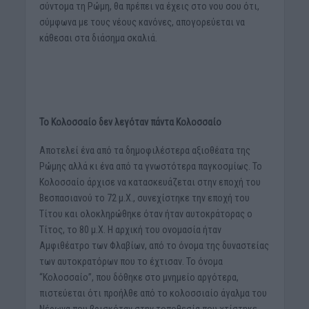
σύντομα τη Ρώμη, θα πρέπει να έχεις στο νου σου ότι,
σύμφωνα με τους νέους κανόνες, απογορεύεται να
κάθεσαι στα διάσημα σκαλιά.
Το Κολοσσαίο δεν λεγόταν πάντα Κολοσσαίο
Αποτελεί ένα από τα δημοφιλέστερα αξιοθέατα της
Ρώμης αλλά κι ένα από τα γνωστότερα παγκοσμίως. Το
Κολοσσαίο άρχισε να κατασκευάζεται στην εποχή του
Βεσπασιανού το 72 μ.Χ., συνεχίστηκε την εποχή του
Τίτου και ολοκληρώθηκε όταν ήταν αυτοκράτορας ο
Τίτος, το 80 μ.Χ. Η αρχική του ονομασία ήταν
Αμφιθέατρο των Φλαβίων, από το όνομα της δυναστείας
των αυτοκρατόρων που το έχτισαν. Το όνομα
“Κολοσσαίο”, που δόθηκε στο μνημείο αργότερα,
πιστεύεται ότι προήλθε από το κολοσσιαίο άγαλμα του