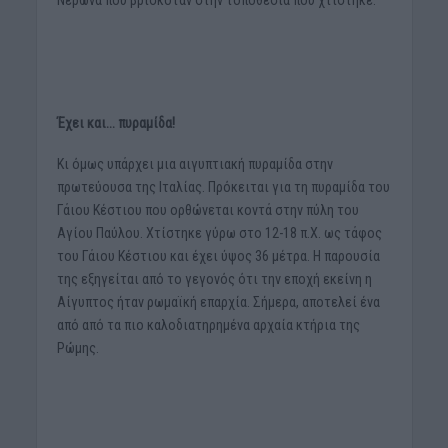
Νέρωνα που βρισκόταν στην τοποθεσία που χτίστηκε.
Έχει και… πυραμίδα!
Κι όμως υπάρχει μια αιγυπτιακή πυραμίδα στην
πρωτεύουσα της Ιταλίας. Πρόκειται για τη πυραμίδα του
Γάιου Κέστιου που ορθώνεται κοντά στην πύλη του
Αγίου Παύλου. Χτίστηκε γύρω στο 12-18 π.Χ. ως τάφος
του Γάιου Κέστιου και έχει ύψος 36 μέτρα. Η παρουσία
της εξηγείται από το γεγονός ότι την εποχή εκείνη η
Αίγυπτος ήταν ρωμαϊκή επαρχία. Σήμερα, αποτελεί ένα
από από τα πιο καλοδιατηρημένα αρχαία κτήρια της
Ρώμης.