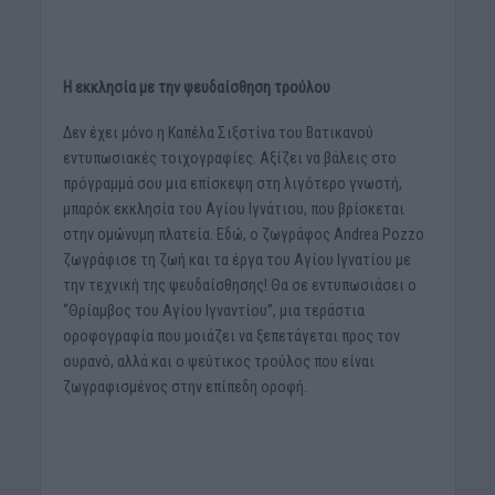
Η εκκλησία με την ψευδαίσθηση τρούλου
Δεν έχει μόνο η Καπέλα Σιξστίνα του Βατικανού
εντυπωσιακές τοιχογραφίες. Αξίζει να βάλεις στο
πρόγραμμά σου μια επίσκεψη στη λιγότερο γνωστή,
μπαρόκ εκκλησία του Αγίου Ιγνάτιου, που βρίσκεται
στην ομώνυμη πλατεία. Εδώ, ο ζωγράφος Andrea Pozzo
ζωγράφισε τη ζωή και τα έργα του Αγίου Ιγνατίου με
την τεχνική της ψευδαίσθησης! Θα σε εντυπωσιάσει ο
“Θρίαμβος του Αγίου Ιγναντίου”, μια τεράστια
οροφογραφία που μοιάζει να ξεπετάγεται προς τον
ουρανό, αλλά και ο ψεύτικος τρούλος που είναι
ζωγραφισμένος στην επίπεδη οροφή.