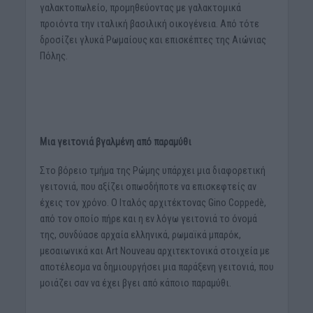
γαλακτοπωλείο, προμηθεύοντας με γαλακτομικά
προιόντα την ιταλική βασιλική οικογένεια. Από τότε
δροσίζει γλυκά Ρωμαίους και επισκέπτες της Αιώνιας
Πόλης.
Μια γειτονιά βγαλμένη από παραμύθι
Στο βόρειο τμήμα της Ρώμης υπάρχει μια διαφορετική
γειτονιά, που αξίζει οπωσδήποτε να επισκεφτείς αν
έχεις τον χρόνο. Ο Ιταλός αρχιτέκτονας Gino Coppedè,
από τον οποίο πήρε και η εν λόγω γειτονιά το όνομά
της, συνδύασε αρχαία ελληνικά, ρωμαϊκά μπαρόκ,
μεσαιωνικά και Art Nouveau αρχιτεκτονικά στοιχεία με
αποτέλεσμα να δημιουργήσει μια παράξενη γειτονιά, που
μοιάζει σαν να έχει βγει από κάποιο παραμύθι.