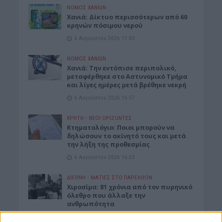
ΝΟΜΌΣ ΧΑΝΊΩΝ
Xανιά: Δίκτυο περισσότερων από 60
κρηνών πόσιμου νερού
6 Αυγούστου 2026 17:03
ΝΟΜΌΣ ΧΑΝΊΩΝ
Χανιά: Την εντόπισε περιπολικό,
μεταφέρθηκε στο Αστυνομικό Τμήμα
και λίγες ημέρες μετά βρέθηκε νεκρή
6 Αυγούστου 2026 16:57
ΚΡΗΤΗ
•
ΝΕΟΙ ΟΡΙΖΟΝΤΕΣ
Κτηματολόγιο: Ποιοι μπορούν να
δηλώσουν το ακίνητό τους και μετά
την λήξη της προθεσμίας
6 Αυγούστου 2026 16:53
ΔΙΕΘΝΗ
•
ΜΑΤΙΕΣ ΣΤΟ ΠΑΡΕΛΘΟΝ
Χιροσίμα: 81 χρόνια από τον πυρηνικό
όλεθρο που άλλαξε την
ανθρωπότητα
6 Αυγούστου 2026 09:42