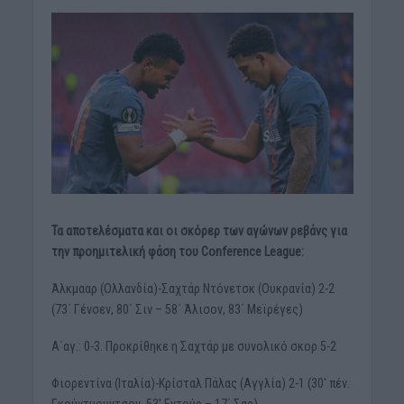
Τα αποτελέσματα και οι σκόρερ των αγώνων ρεβάνς για
την προημιτελική φάση του Conference League:
Άλκμααρ (Ολλανδία)-Σαχτάρ Ντόνετσκ (Ουκρανία) 2-2
(73΄ Γένσεν, 80΄ Σιν – 58΄ Άλισον, 83΄ Μεϊρέγες)
A΄αγ.: 0-3. Προκρίθηκε η Σαχτάρ με συνολικό σκορ 5-2
Φιορεντίνα (Ιταλία)-Κρίσταλ Πάλας (Αγγλία) 2-1 (30′ πέν.
Γκούντμουντσον, 53′ Εντούρ – 17΄ Σαρ)