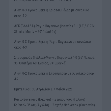
A΄αγ. 0-3: Προκρίθηκε η Κρίσταλ Πάλας με συνολικό
σκορ 4-2
ΑΕΚ (ΕΛΛΑΔΑ)-Ράγιο Βαγεκάνο (Ισπανία) 3-1 (13′,51′ Ζίνι,
36′ πέν. Μαρίν – 60′ Παλαθόν)
A΄αγ. 0-3: Προκρίθηκε η Ράγιο Βαγεκάνο με συνολικό
σκορ 4-3
Στρασμπούρ (Γαλλία)-Μάιντς (Γερμανία) 4-0 (36′ Νανασί,
35′ Ουατάρα, 69′ Ενκίσο, 74′ Εμεγκά)
A΄αγ. 0-2: Προκρίθηκε η Στρασμπούρ με συνολικό σκορ
4-2
Ημιτελικοί: 30 Απριλίου & 7 Μαΐου 2026
Ράγιο Βαγεκάνο (Ισπανία) – Στρασμπούρ (Γαλλία)
Κρίσταλ Πάλας (Αγγλία) – Σαχτάρ Ντόνετσκ (Ουκρανία)