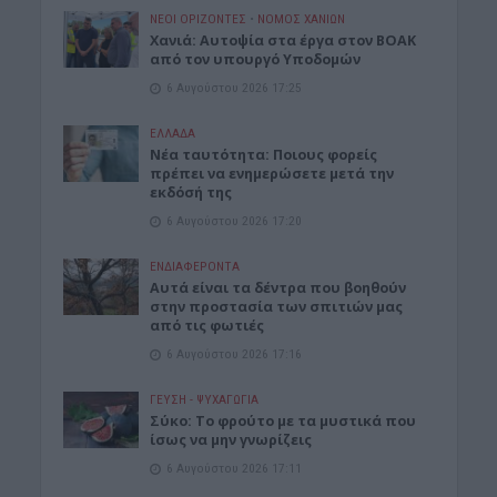
ΝΕΟΙ ΟΡΙΖΟΝΤΕΣ
•
ΝΟΜΌΣ ΧΑΝΊΩΝ
Χανιά: Αυτοψία στα έργα στον ΒΟΑΚ
από τον υπουργό Υποδομών
6 Αυγούστου 2026 17:25
ΕΛΛΑΔΑ
Νέα ταυτότητα: Ποιους φορείς
πρέπει να ενημερώσετε μετά την
εκδόσή της
6 Αυγούστου 2026 17:20
ΕΝΔΙΑΦΕΡΟΝΤΑ
Αυτά είναι τα δέντρα που βοηθούν
στην προστασία των σπιτιών μας
από τις φωτιές
6 Αυγούστου 2026 17:16
ΓΕΎΣΗ - ΨΥΧΑΓΩΓΊΑ
Σύκο: Το φρούτο με τα μυστικά που
ίσως να μην γνωρίζεις
6 Αυγούστου 2026 17:11